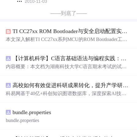
2010-11-03
——到底了——
TI CC27xx ROM Bootloader与安全启动配置实战指南
本文深入解析TI CC27xx系列MCU的ROM Bootloader工作
机制与安全启动（Secure Boot）架构，涵盖Bootloader触发
方式（软/硬件）、UART/SPI通信协议、固件下载流程（B
【计算机科学】C语言基础语法与编程实践：湖南科技大学期末考试核心知识点解析
LDR_CMD_DOWNLOAD_CRC/SEND_DATA/GET_STAT
US）、CCFG与SCFG安全配置区详解、信任链建立、RSA
内容概要：本文档为湖南科技大学C语言期末考试的试题
-3072/ECDSA签名验证、多槽更新模式（A/B回滚）、RO
库，主要包含多套选择题，涵盖C语言的基础知识点，如
M API安全更新流程及密钥轮换机制，并提供常见
问题
排
基本数据类型、运算符与表达式、控制结构（if、switch、
查与量产安全加固最佳实践。
高校如何有效促进科研成果转化，提升产学研合作效率？.docx
循环）、数组、字符串处理、函数定义与调用、指针初步
等内容。题目形式为单项选择题，每道题后附有正确答
科易网基于40亿+科创知识图谱数据库，深度探索AI技术
案，旨在帮助学生巩固C语言语法和程序逻辑理解，提升
在技术转移、成果转化、技术经纪、知识产权、产业创
编程实践能力。; 适合人群：适用于高等院校计算机相关专
新、科技招商等垂直领域的多样化应用场景，研究科技创
业学习C语言课程的学生，特别是准备期末考试或需要强
bundle.properties
新领域的AI+数智化解决方案，推动科技创新与产业创新
化基础知识的初学者。; 使用场景及目标：①用于考前复
智能化发展。
bundle.properties
习，检验对C语言核心概念的掌握程度；②辅助教师出题
或课堂教学练习；③通过反复练习提高编程思维与代码逻