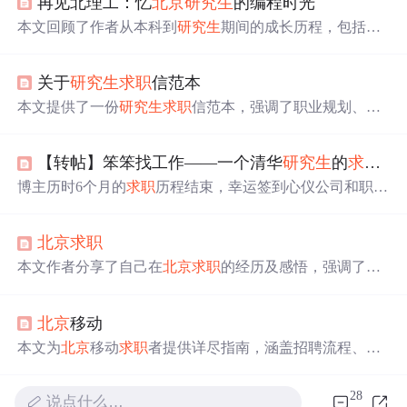
再见北理工：忆
北京
研究生
的编程时光
本文回顾了作者从本科到
研究生
期间的成长历程，包括支
教经历、科研项目、
求职
面试等，分享了个人在编程、数
据挖掘和自然语言处理领域的学习心得。
关于
研究生
求职
信范本
本文提供了一份
研究生
求职
信范本，强调了职业规划、技
术技能和团队协作的重要性。作者分享了个人经历，表达
了希望在实习中提升自我、明确职业定位的愿望。
【转帖】笨笨找工作——一个清华
研究生
的
求职
总
博主历时6个月的
求职
历程结束，幸运签到心仪公司和职
位。他本科机械工程系，后转计算机读研。
求职
前4个学期
虚度，
求职
时发百余份简历，获20多个笔面试机会、6个of
北京
求职
fer，包括SAP、微软等，最终签了SAP。
本文作者分享了自己在
北京
求职
的经历及感悟，强调了基
础知识的重要性、做笔记的习惯、明确职业规划和沟通技
巧。从软件开发转向游戏开发领域的过程充满挑战。
北京
移动
本文为
北京
移动
求职
者提供详尽指南，涵盖招聘流程、笔
试面试技巧及内部运作揭秘，助你深入了解并成功应聘。
28
说点什么…