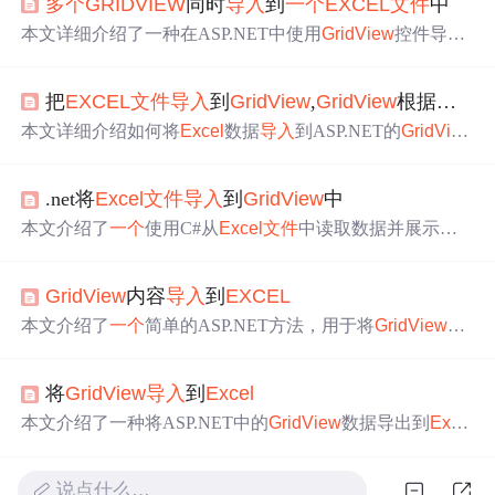
多个
GRIDVIEW
同时
导入
到
一个
EXCEL
文件
中
本文详细介绍了一种在ASP.NET中使用
GridView
控件导出
数据到
Excel
文件
的方法，包括设置响应头、编码、内容类
型及
文件
名，以及如何隐藏特定列并渲染控件。
把
EXCEL
文件
导入
到
GridView
,
GridView
根据要求动态的增加列（转）
本文详细介绍如何将
Excel
数据
导入
到ASP.NET的
GridVie
w
控件中，并实现动态绑定及显示。通过使用OleDbDataAd
apter和DataSet，从
Excel
读取数据并自定义
GridView
的
.net将
Excel
文件
导入
到
GridView
中
列，实现了灵活的数据展示。
本文介绍了
一个
使用C#从
Excel
文件
中读取数据并展示在
网页上的示例。该示例包含BaseFunction类中的数据获取方
法及ASP.NET页面的实现。
GridView
内容
导入
到
EXCEL
本文介绍了
一个
简单的ASP.NET方法，用于将
GridView
中
的数据导出到
Excel
文件
。通过使用按钮触发事件，可以实
现数据从
GridView
到
Excel
的转换。需要注意的是，为了
将
GridView
导入
到
Excel
防止出现错误提示，必须将
GridView
的EnableEventValidati
on属性设置为false。
本文介绍了一种将ASP.NET中的
GridView
数据导出到
Exce
l
的方法。通过简单的代码实现，可以有效地完成数据转换
并下载为
Excel
文件
。但需进一步完善才能达到实用标准。
说点什么…