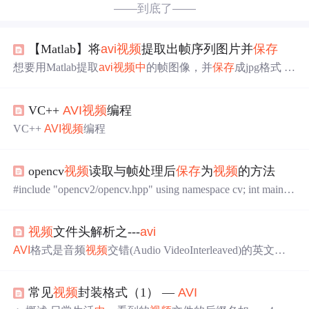
——到底了——
【Matlab】将
avi
视频
提取出帧序列图片并
保存
想要用Matlab提取
avi
视频
中
的帧图像，并
保存
成jpg格式 %
read video and save every frame as .jpg %obj = VideoReader
('D:\data\test_video_3\test_video_3.
avi
'); obj = VideoReader('tes
VC++
AVI
视频
编程
t_video_3.
avi
'); vid = read(obj); fnum
VC++
AVI
视频
编程
opencv
视频
读取与帧处理后
保存
为
视频
的方法
#include "opencv2/opencv.hpp" using namespace cv; int main(in
t argc, char *argv[]) { Point pt1,pt2; Mat current; cv::VideoCapt
ure capture("F:\\tracking\\test.
avi
");//关联读入
视频
文件 if (!cap
视频
文件头解析之---
avi
ture.isOpened
AVI
格式是音频
视频
交错(Audio VideoInterleaved)的英文缩
写，它是Microsoft公司开发的一种符合RIFF文件规范的数
字音频与
视频
文件格式，原先用于Microsoft Video forWindo
常见
视频
封装格式（1） —
AVI
ws (简称VFW)环境，现在已被Windows95/98、OS/2等多数
操作系统直接支持。
AVI
格式允许
视频
和音频交错在一起同