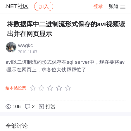
.NET社区
登录
频道
加入
帖子详情
社区
.NET社区
将数据库中二进制流形式保存的avi视频读
出并在网页显示
wwgkc
2010-11-03
avi以二进制流的形式保存在sql server中，现在要将av
i显示在网页上，求各位大侠帮帮忙了
给本帖投票
106
2
打赏
全部评论