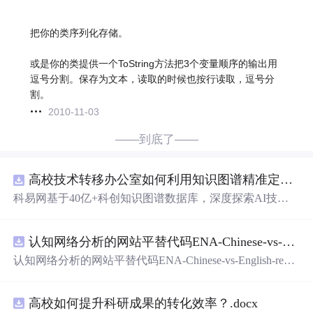
把你的类序列化存储。
或是你的类提供一个ToString方法把3个变量顺序的输出用
逗号分割。保存为文本，读取的时候也按行读取，逗号分
割。
2010-11-03
——到底了——
高校技术转移办公室如何利用知识图谱精准定位产业需求与技术适配点？.docx
科易网基于40亿+科创知识图谱数据库，深度探索AI技术
在技术转移、成果转化、技术经纪、知识产权、产业创
新、科技招商等垂直领域的多样化应用场景，研究科技创
认知网络分析的网站平替代码ENA-Chinese-vs-English-reproducible.zip
新领域的AI+数智化解决方案，推动科技创新与产业创新
智能化发展。
认知网络分析的网站平替代码ENA-Chinese-vs-English-repro
ducible.zip
高校如何提升科研成果的转化效率？.docx