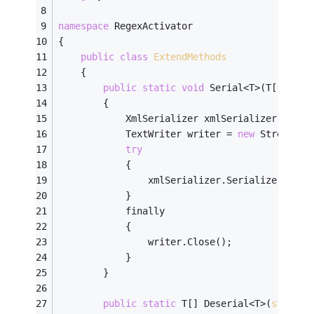
namespace
 RegexActivator   
{   
public
class
ExtendMethods
    {   
public
static
void
 Serial<T>(T[] item
        {   
            XmlSerializer xmlSerializer = 
new
            TextWriter writer = 
new
 StreamWri
try
            {   
                xmlSerializer.Serialize(write
            }   
            finally  
            {   
                writer.Close();   
            }   
        }   
public
static
 T[] Deserial<T>(
string
 