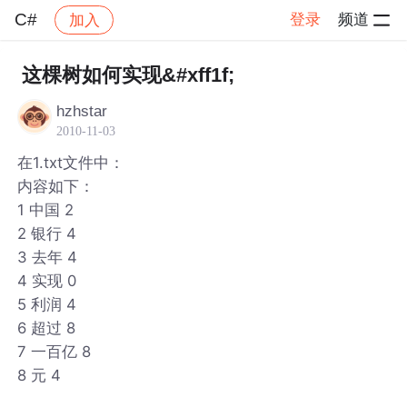
C#
登录
频道
加入
帖子详情
社区
C#
这棵树如何实现&#xff1f;
hzhstar
2010-11-03
在1.txt文件中：
内容如下：
1 中国 2
2 银行 4
3 去年 4
4 实现 0
5 利润 4
6 超过 8
7 一百亿 8
8 元 4