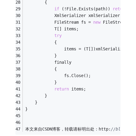
        {   
if
 (!File.Exists(path)) 
return
ne
            XmlSerializer xmlSerializer = 
new
            FileStream fs = 
new
 FileStream(pa
            T[] items;   
try
            {   
                items = (T[])xmlSerializer.De
            }   
            finally  
            {   
                fs.Close();   
            }   
return
 items;   
        }   
    }   
}  
本文来自CSDN博客，转载请标明出处：http:
//blog.csd