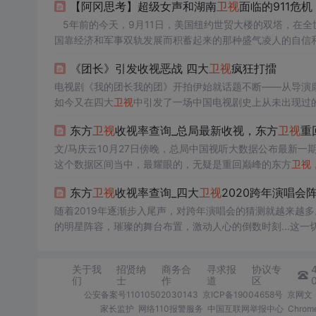
【阿冈思考】超级女声和湖南
卫视
面临的911危机
“等，“房似...
5年前的今天，9月11日，美国纽约世贸大楼的双塔，在全
国靠经济和军事双轨发展而积蓄起来的那种盛气凌人的自信
的生命还没来得及反映过来怎么回事，就莫名其妙地陪葬。
《团长》引发收视恶战 四大
卫视
疯狂打擂
弥漫不休
电视剧《我的团长我的团》开拍伊始就话题不断——从导演康
如今又在四大
卫视
中引发了一场中国电视剧史上从未出现过
目光。” 对于江苏、东方、云南、北京四大
卫视
之间的收视
东方
卫视
收视率查询_总局最新收视，东方
卫视
重
四大
卫视
不择手段
文/马庆云10月27日傍晚，总局中国视听大数据公布最新一期
这个数据区间当中，最耀眼的，无疑是重回巅峰的东方
卫视
第八。这一周，
卫视
方面，缺少新开播的电视剧作品，而央
东方
卫视
收视率查询_四大
卫视
2020跨年演唱会
间电视剧排名情况与以往略...
随着2019年逐渐步入尾声，对跨年演唱会的猜测就越来越
的明星阵容，璀璨的舞台布置，激动人心的倒数时刻...这
以也是四大媒体最大战地，在去年四大
卫视
跨年演唱会大战
第二、湖南
卫视
2019跨...
关于我
招贤纳
商务合
寻求报
协议专
们
士
作
道
区
公安备案号11010502030143
京ICP备19004658号
京网文〔
家长监护
网络110报警服务
中国互联网举报中心
Chro