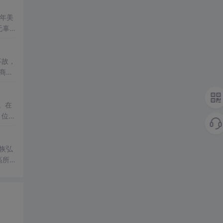
年美
无辜
世界
事故，
商的
看！
。在
，位列
金时
恢弘
高所
0。