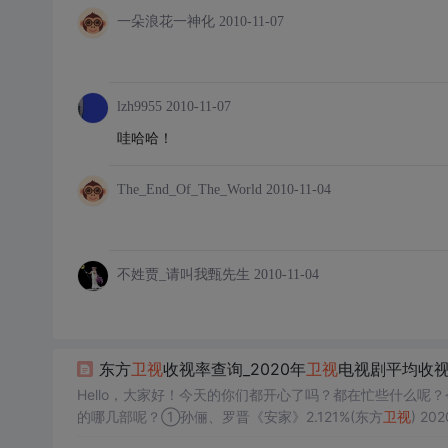
一朵浪花一神化
2010-11-07
lzh9955
2010-11-07
哇哈哈！
The_End_Of_The_World
2010-11-04
不姓贾_请叫我甄先生
2010-11-04
东方
卫视
收视率查询_2020年
卫视
电视剧平均收视
Hello，大家好！今天的你们都开心了吗？都在忙些什么呢？
的哪几部呢？①孙俪、罗晋《安家》2.121%(东方
卫视
) 
集均破3，最高破4。收视高口碑好，最近《安家》还获得了