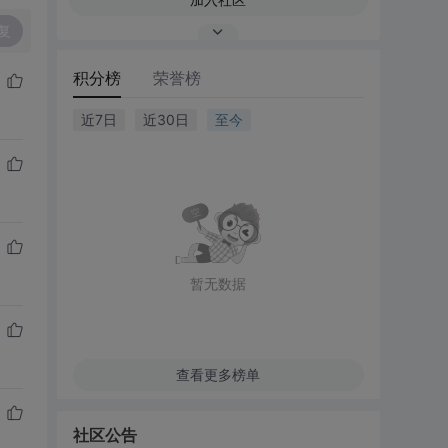
复
积分榜
荣誉榜
近7日
近30日
至今
暂无数据
查看更多榜单
社区公告