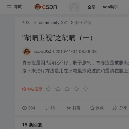
全部
Ada助手
导航
社区
community_281
帖子详情
“胡喃卫视”之胡喃（一）
2010-11-04 08:58:33
xiaoli1952
青春痘是因为消化不好，肠子胀气，青春痘是被胀出
接下来治疗方法是用在冰箱里冷藏过的鸡蛋清在脸上
给本帖投票
294
15
打赏
分享
收藏
15 条
回复