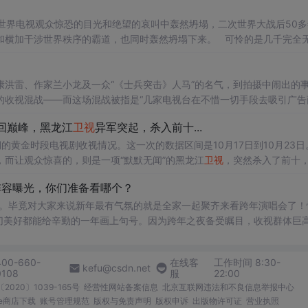
世界电视观众惊恐的目光和绝望的哀叫中轰然坍塌，二次世界大战后50多
和横加干涉世界秩序的霸道，也同时轰然坍塌下来。 可怜的是几千完全
 之后不可避免地还搭上两场旷日持久无法停止的中东区域战争，和在全
洪雷、作家兰小龙及一众“《士兵突击》人马”的名气，到拍摄中闹出的
的收视混战——而这场混战被指是“几家电视台在不惜一切手段去吸引广告
大战，有的观众很迷茫，把眼睛看花了；有的观众就很兴奋，不眠不休地
回巅峰，黑龙江
卫视
异军突起，杀入前十...
的黄金时段电视剧收视情况。这一次的数据区间是10月17日到10月23日
，而让观众惊喜的，则是一项“默默无闻”的黑龙江
卫视
，突然杀入了前十
视一套方面，则在晚间黄金时间并未完全播出电视剧作品。所以本周的黄
阵容曝光，你们准备看哪个？
多。毕竟对大家来说新年最有气氛的就是全家一起聚齐来看跨年演唱会了！
一切美好都能给辛勤的一年画上句号。因为跨年之夜备受瞩目，收视群体巨
结束，收视率排名分别如下：第一、江苏
卫视
2019跨年演唱会收视率1.75
400-660-
在线客
工作时间 8:30-
kefu@csdn.net
0108
服
22:00
2020〕1039-165号
经营性网站备案信息
北京互联网违法和不良信息举报中心
me商店下载
账号管理规范
版权与免责声明
版权申诉
出版物许可证
营业执照