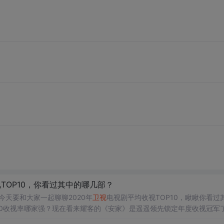
TOP10，你看过其中的哪几部？
今天要和大家一起聊聊2020年
卫视
电视剧平均收视TOP10，瞅瞅你看过
2020收视率哪家强？现在看来耀客的《安家》是遥遥领先锁定年度收视冠军
腾讯星光大赏颁发的“年度观众选择剧”、多家行业大号颁发的“年度最佳剧