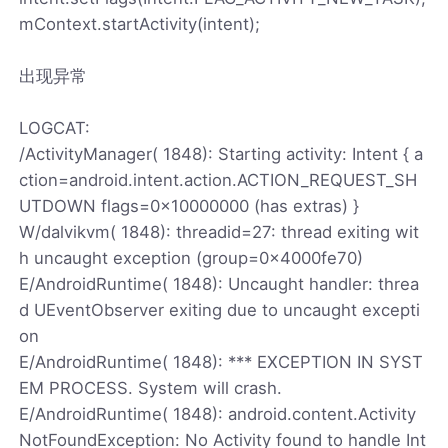
mContext.startActivity(intent);
出现异常
LOGCAT:
/ActivityManager( 1848): Starting activity: Intent { a
ction=android.intent.action.ACTION_REQUEST_SH
UTDOWN flags=0x10000000 (has extras) }
W/dalvikvm( 1848): threadid=27: thread exiting wit
h uncaught exception (group=0x4000fe70)
E/AndroidRuntime( 1848): Uncaught handler: threa
d UEventObserver exiting due to uncaught excepti
on
E/AndroidRuntime( 1848): *** EXCEPTION IN SYST
EM PROCESS. System will crash.
E/AndroidRuntime( 1848): android.content.Activity
NotFoundException: No Activity found to handle Int