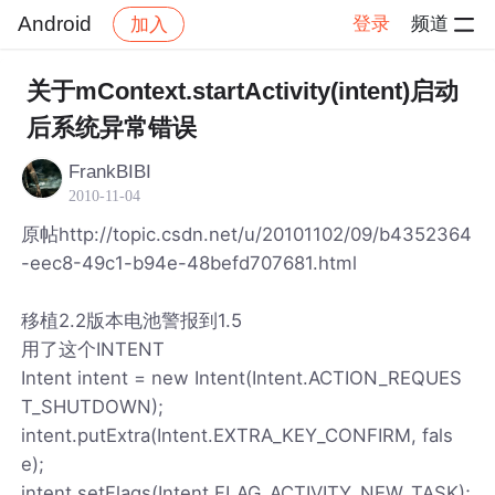
Android
登录
频道
加入
帖子详情
社区
Android
关于mContext.startActivity(intent)启动
后系统异常错误
FrankBIBI
2010-11-04
原帖http://topic.csdn.net/u/20101102/09/b4352364
-eec8-49c1-b94e-48befd707681.html
移植2.2版本电池警报到1.5
用了这个INTENT
Intent intent = new Intent(Intent.ACTION_REQUES
T_SHUTDOWN);
intent.putExtra(Intent.EXTRA_KEY_CONFIRM, fals
e);
intent.setFlags(Intent.FLAG_ACTIVITY_NEW_TASK);