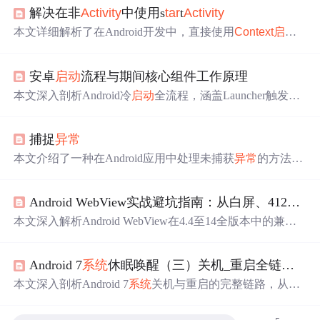
解决在非
Activity
中使用s
tar
t
Activity
本文详细解析了在Android开发中，直接使用
Co
nt
ext
启动
A
ctivity
时出现的AndroidRu
nt
imeException
异常
问题。介绍了
错误
的原因在于未设置FLAG_
ACTIVITY
_NEW_TASK标
安卓
启动
流程与期间核心组件工作原理
志，并给出了具体的解决办法。
本文深入剖析Android冷
启动
全流程，涵盖Launcher触发、
AMS调度、Zygote fork进程、Application初始化、
Activity
启动
及View绘制全过程；重点解析PMS、Instrume
nt
ation、
捕捉
异常
WMS、
Co
nt
ext
、SurfaceFlinger、Choreographer等核心组件
在
启动
链路中的作用；同时梳理
启动
异常
（闪退、白屏、
本文介绍了一种在Android应用中处理未捕获
异常
的方法，
资源加载失败）、首帧耗时、渲染机制（DisplayList/Rende
并通过日志记录帮助开发者更好地定位和解决问题。提供
rThread/Skia/GPU）及常见优化策略，聚焦性能瓶颈定位与
了CrashHandler类的具体实现，包括如何保存
异常
信息到本
底层机制理解。
Android WebView实战避坑指南：从白屏、412
错误
地日志文件。
本文深入解析Android WebView在4.4至14全版本中的兼容
性问题，涵盖白屏、412
错误
、JS交互失效等高频故障的根
因与解决方案。重点剖析evaluateJavascript与addJavascript
I
nt
Android 7
系统
休眠唤醒（三）关机_重启全链路—Shutdow
e
rface的权限演进、WebViewClie
nt
与WebChromeClie
nt
的正
确使用时机、安全策略（如file://禁用、mixed co
nt
e
nt
配
本文深入剖析Android 7
系统
关机与重启的完整链路，从应
置）的取舍逻辑，以及基于API Level的分层架构设计。提
用层PowerManager调用、长按电源键触发，到Shutdow
nT
h
供可直接复用的封装类、调试技巧（Chrome DevTools远程
read六大阶段执行（广播通知、AMS终止
Activity
、PKMS