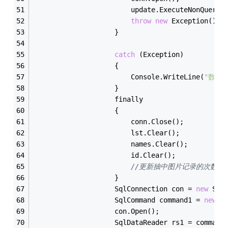
                        update.ExecuteNonQuery(
throw
new
 Exception();
                    }
catch
 (Exception)
                    {
                        Console.WriteLine(
"数据
                    }
                    finally
                    {
                        conn.Close();
                        lst.Clear();
                        names.Clear();
                        id.Clear();
//更新抽中图片记录的次数
                    }
                    SqlConnection con = 
new
 Sql
                    SqlCommand command1 = 
new
 S
                    con.Open();
                    SqlDataReader rs1 = command