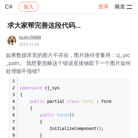
C#
登录
频道
加入
帖子详情
社区
C#
求大家帮完善这段代码...
bulls5988
2010-11-04
如果数据库里的图片不存在，图片路径变量用：cj_pic
_path。 我想要忽略这个错误直接抽取下一个图片如何
处理能不报错?
namespace
 cj_sys
{
public
 partial 
class
Form1
 :
 Form
    {
public
Form1
()
        {
            InitializeComponent();
        }