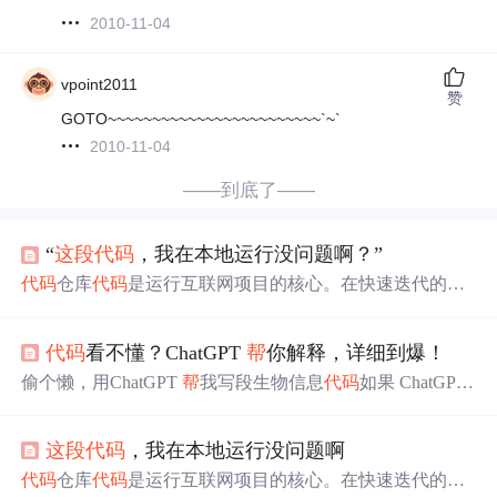
2010-11-04
vpoint2011
赞
GOTO~~~~~~~~~~~~~~~~~~~~~~~~`~`
2010-11-04
——到底了——
“
这段
代码
，我在本地运行没问题啊？”
代码
仓库
代码
是运行互联网项目的核心。在快速迭代的互
联网项目开发中，最常见的便是多人共同协作开发场景。
将
代码
托管至云端并使用优秀的
代码
管理系统，对于开发
代码
看不懂？ChatGPT
帮
你解释，详细到爆！
人员是至关重要的。CODING De...
偷个懒，用ChatGPT
帮
我写段生物信息
代码
如果 ChatGPT
给出的的
代码
不太
完善
，如何请他一步步改好？网上看到
一段
代码
，不知道是什么含义？输入 ChatGPT
帮
我们解释
这段
代码
，我在本地运行没问题啊
下。生信宝典 1: 下面是一段 Linux
代码
，请
帮
我解读一
下：awk 'BEGIN{OFS=FS="\t"}{if(FNR==1) {for(i=3;i<=N
代码
仓库
代码
是运行互联网项目的核心。在快速迭代的互