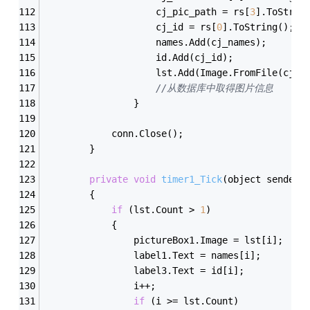
                    cj_pic_path = rs[
3
].ToStrin
                    cj_id = rs[
0
].ToString();
                    names.Add(cj_names);
                    id.Add(cj_id);
                    lst.Add(Image.FromFile(cj_p
//从数据库中取得图片信息
                }
            conn.Close();
        }
private
void
timer1_Tick
(object sender,
        {
if
 (lst.Count > 
1
)
            {
                pictureBox1.Image = lst[i];
                label1.Text = names[i];
                label3.Text = id[i];
                i++;
if
 (i >= lst.Count)