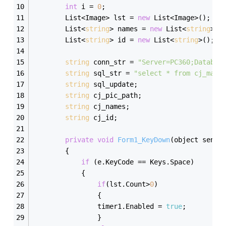
int
 i = 
0
;
        List<Image> lst = 
new
 List<Image>();
        List<
string
> names = 
new
 List<
string
>()
        List<
string
> id = 
new
 List<
string
>();
string
 conn_str = 
"Server=PC360;Databas
string
 sql_str = 
"select * from cj_main
string
 sql_update;
string
 cj_pic_path;
string
 cj_names;
string
 cj_id;
private
void
Form1_KeyDown
(object sende
        {
if
 (e.KeyCode == Keys.Space)
            {
if
(lst.Count>
0
)
                {
                timer1.Enabled = 
true
;
                }