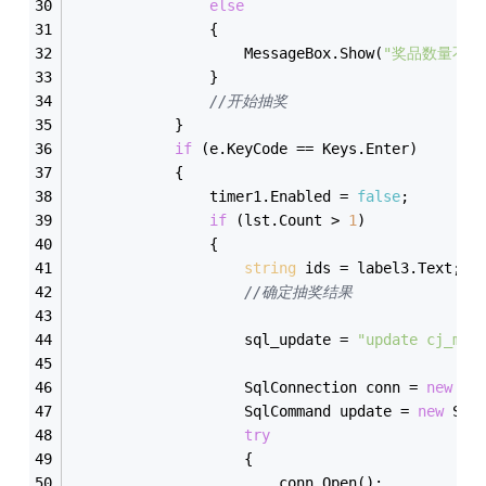
else
                {
                    MessageBox.Show(
"奖品数量不足
                }
//开始抽奖
            }
if
 (e.KeyCode == Keys.Enter)
            {
                timer1.Enabled = 
false
;
if
 (lst.Count > 
1
)
                {
string
 ids = label3.Text;
//确定抽奖结果
                    sql_update = 
"update cj_mai
                    SqlConnection conn = 
new
 Sq
                    SqlCommand update = 
new
 Sql
try
                    {
                        conn.Open();