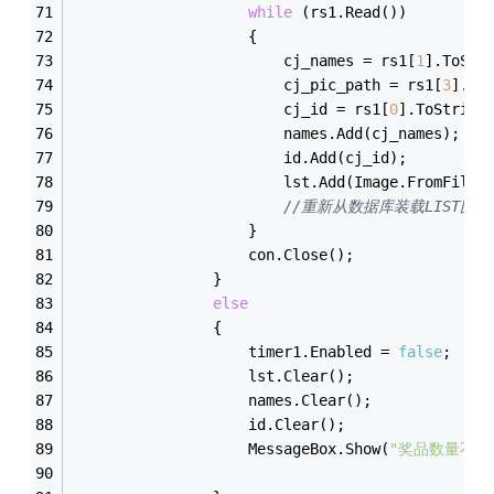
while
 (rs1.Read())
                    {
                        cj_names = rs1[
1
].ToStr
                        cj_pic_path = rs1[
3
].To
                        cj_id = rs1[
0
].ToString
                        names.Add(cj_names);
                        id.Add(cj_id);
                        lst.Add(Image.FromFile(
//重新从数据库装载LIST图
                    }
                    con.Close();
                }
else
                {
                    timer1.Enabled = 
false
;
                    lst.Clear();
                    names.Clear();
                    id.Clear();
                    MessageBox.Show(
"奖品数量不足