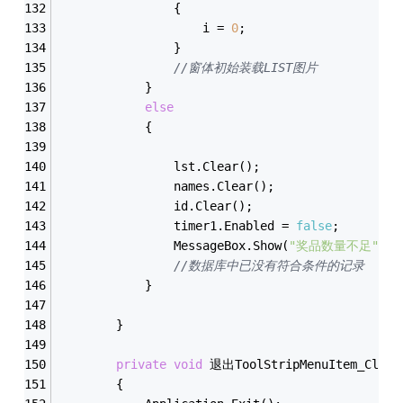
                {
                    i = 
0
;
                }
//窗体初始装载LIST图片
            }
else
            {
                lst.Clear();
                names.Clear();
                id.Clear(); 
                timer1.Enabled = 
false
;
                MessageBox.Show(
"奖品数量不足"
, 
//数据库中已没有符合条件的记录
            }
        }
private
void
 退出ToolStripMenuItem_Click(
        {