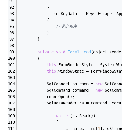
                }
            }
if
 (e.KeyData == Keys.Escape) Appli
            {
//退出程序
            }
        }
private
void
Form1_Load
(object sender, 
        {
this
.FormBorderStyle = System.Windo
this
.WindowState = FormWindowState.
            SqlConnection conn = 
new
 SqlConnect
            SqlCommand command = 
new
 SqlCommand
            conn.Open();
            SqlDataReader rs = command.ExecuteR
while
 (rs.Read())
                {
                    cj_names = rs[
1
].ToString()