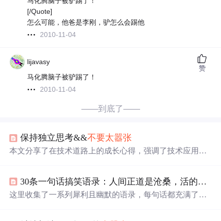
马化腾脑子被驴踢了！
[/Quote]
怎么可能，他爸是李刚，驴怎么会踢他
2010-11-04
lijavasy
赞
马化腾脑子被驴踢了！
2010-11-04
——到底了——
保持独立思考&&
不要
太
嚣张
本文分享了在技术道路上的成长心得，强调了技术应用场
景的重要性超过技术细节，基础技能如算法和体系结构的
重要性，独立思考的价值以及保持谦逊的态度。
30条一句话搞笑语录：人间正道是沧桑，活的
不要
这里收集了一系列犀利且幽默的语录，每句话都充满了独
特的个性和态度，无论是反击还是自嘲，都能找到适合的
话语。