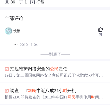
86
1
打赏
全部评论
快溜
赞
2010-11-04
——到底了——
扛起维护网络安全的
公民
责任
19日，第三届国家网络安全宣传周正式于湖北武汉拉开序
幕，这也是首次由地方城市举办宣传周开幕式、网络安全
技术高峰论坛等一系列重要活动。“网络安全为人民，网络
调查：IT
网民
中近八成24小
时
开机
安全靠人民”，是本届网络安全宣传周的主题。 随着互联
网的不断发展和快速普及，通过虚拟网络进行公共活动，
根据ZDC即将发布的《2013年中国IT
网民
手机使用
时
间调
已成为公众重要的生活方式和存在状态。据中国互联网络
查报告》数据显示，智能手机用户已经成为中国IT
网民
的
信息中心统计数据显示，截至2016年6月，中国
网民
...
绝对主流，占据92.6%的比例。在所使用的操作系统方面，