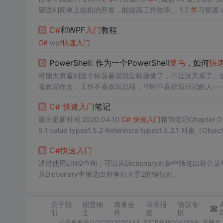
望达到简单上位机的开发，能提高工作效率。 1.2
学
习资源 vs2019安装和使用教程（详细） CSDN博主：悲恋花丶无心之人的这篇博文很
详细地讲解了visual studio的安装下载，对于刚上手
C#
开发
C#
和WPF
入门
教程
全面到位，代码例程很多，能够满足对于基础语法的了解和
C#
wpf
快速
入门
PowerShell: 作为一个PowerShell
菜鸟
，如何
快
可能大家看到这个标题要说我是标题党了，不过没关系了。
喜欢写作文，工作不喜欢写总结，平时不喜欢写日记的人----
筋不对。
C#
快速
入门
笔记
最后更新时间 2020.04.10
C#
快速
入门
精简笔记Chapter 0
5.1 value types1.5.2 Reference types1.5.2.1 对象
t types1.5.4 类型转换1.6 变量1.7 常量1.8 运算符1.9
C#
快速
入门
通过使用LINQ查询，可以从Dictionary对象中筛选出符合
从Dictionary中筛选出所有值大于2的键值对。
关于我
招贤纳
商务合
寻求报
协议专
们
士
作
道
区
公安备案号11010502030143
京ICP备19004658号
京网文〔