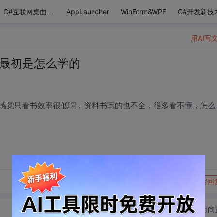
AppLauncher
WinForm&WPF
C#开发新技
C#互联网桌面应用
用AI写
你最初是怎么学的
感觉只看书效率很低啊，资料书写的也不全，很多看不懂，怎么
转发到动态
举报
写回
切换为时间