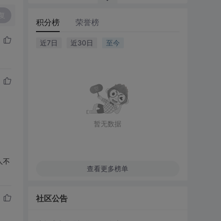
复
积分榜
荣誉榜
近7日
近30日
至今
暂无数据
人不
查看更多榜单
社区公告