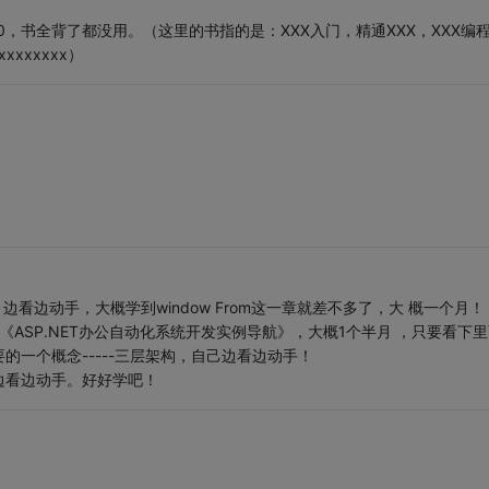
0，书全背了都没用。（这里的书指的是：XXX入门，精通XXX，XXX编
xxxxxxx）
看边动手，大概学到window From这一章就差不多了，大 概一个月！
ASP.NET办公自动化系统开发实例导航》，大概1个半月 ，只要看下里
一个概念-----三层架构，自己边看边动手！
边看边动手。好好学吧！