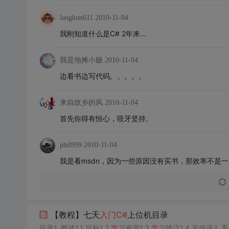
langkun611
2010-11-04
我刚知道什么是C# 2年来...
我是地摊小贩
2010-11-04
边看书边写代码。。。。。
来自故乡的风
2010-11-04
首先你得有恒心，咬牙坚持。
phil999
2010-11-04
我是看msdn，因为一些原因没有买书，那效率不是
【教程】七天
入门
C#
上位机目录
目录1. 概述1.1 目标1.2
学
习资源1.3
学
习建议1.4 宣传语2. 系列目录 1. 概述 1.1 目标 总结项目成果，分享实