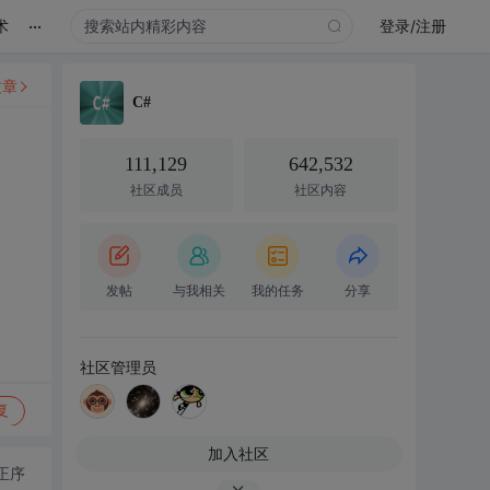
...
术
登录/注册
文章
C#
111,129
642,532
社区成员
社区内容
发帖
与我相关
我的任务
分享
社区管理员
复
加入社区
正序