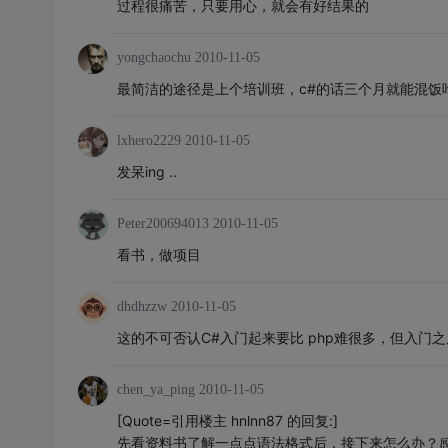
过程很痛苦，只要用心，就会有好结果的
yongchaochu
2010-11-05
最简洁的途径是上个培训班，c#的话三个月就能混饭
lxhero2229
2010-11-05
发呆ing ..
Peter200694013
2010-11-05
看书，做项目
dhdhzzw
2010-11-05
这的不可否认C#入门起来要比 php难很多，但入门
chen_ya_ping
2010-11-05
[Quote=引用楼主 hnlnn87 的回复:]
先看资料书了解一点点语法格式后，接下来怎么办？