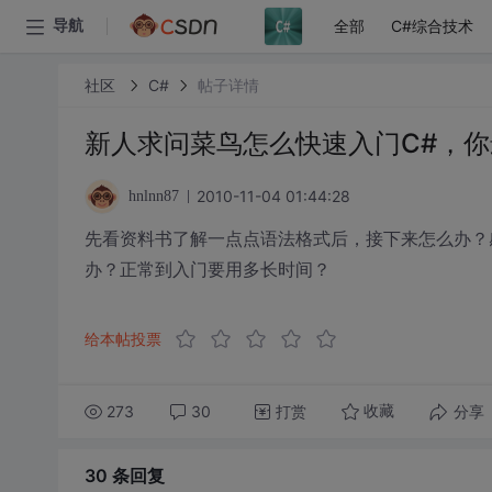
全部
C#综合技术
导航
社区
C#
帖子详情
新人求问菜鸟怎么快速入门C#，
2010-11-04 01:44:28
hnlnn87
先看资料书了解一点点语法格式后，接下来怎么办？
办？正常到入门要用多长时间？
给本帖投票
273
30
打赏
分享
收藏
30 条
回复