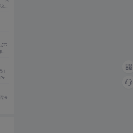
讲解
试不
哪根
型1.
Poin
询语法