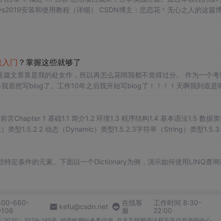
的同
学
有参考意义，工欲善其事必先利其器。
菜鸟
教程
C#
教程 基础知识
学
习。
速
入门
？掌握这些就够了
这篇文章算是我的处女作，所以再怎么花哨我都不觉得过分。 作为一个考
我居然写blog了。工作10年之后我开始写blog了！！！！天啊我到底是
 前言Chapter 1 基础1.1 简介1.2 环境1.3 程序结构1.4 基本语法1.5 数据类
（Object）类型1.5.2.2 动态（Dynamic）类型1.5.2.3字符串（String）类型1.5.3 
判断循环封装方法可空类型...
某些特定条件的元素。下面以一个Dictionary为例，演示如何使用LINQ查
400-660-
在线客
工作时间 8:30-
kefu@csdn.net
0108
服
22:00
2020〕1039-165号
经营性网站备案信息
北京互联网违法和不良信息举报中心