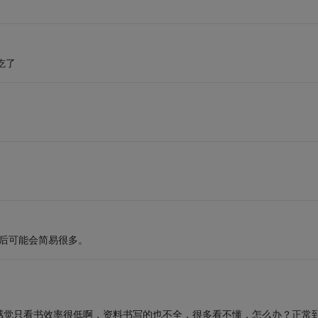
吃了
之后可能会简易很多。
感觉只看书效率很低啊，资料书写的也不全，很多看不懂，怎么办？正常