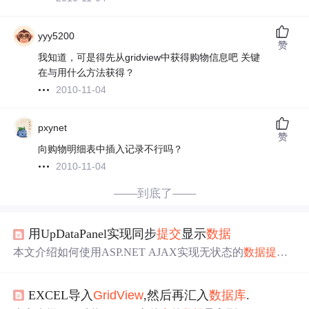
yyy5200
赞
我知道，可是得先从gridview中获得购物信息吧 关键
在与用什么方法获得？
2010-11-04
pxynet
赞
向购物明细表中插入记录不行吗？
2010-11-04
——到底了——
用UpDataPanel实现同步
提交
显示
数据
本文介绍如何使用ASP.NET AJAX实现无状态的
数据
提交
与显示，通过创建TiJiao类和TiJiaoDao实体文件夹，实现
数
据
到
数据
库
的
提交
，并在页面上实时更新
GridView
中
的
数
EXCEL导入
GridView
,然后再汇入
数据
库
.
据
。