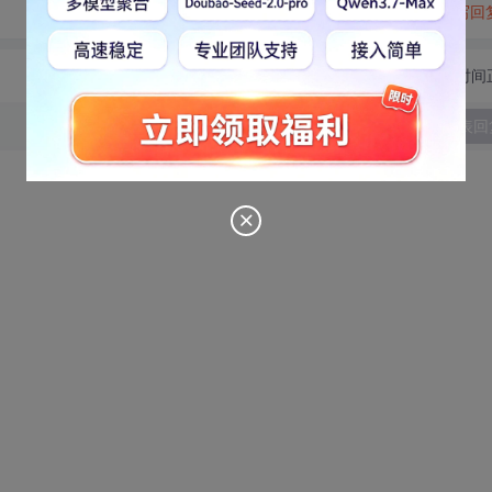
转发到动态
举报
写回
切换为时间
发表回