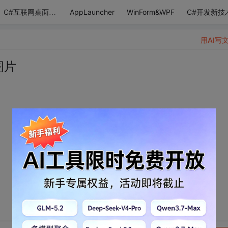
AppLauncher
WinForm&WPF
C#开发新技
C#互联网桌面应用
用AI写
图片