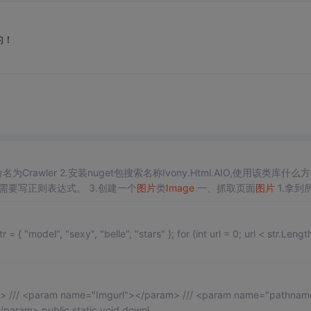
的！
l.AIO,使用该类库什么方便类
似jqury的选择器可以根据类名或者元素类型来匹配元素，无需要写正则表达式。 3.创建一个
图片
类
Image
一、抓取页面
图片
1.拿到
绝对路径</param> /// <param name="filename">文件名</param> public static void downl..