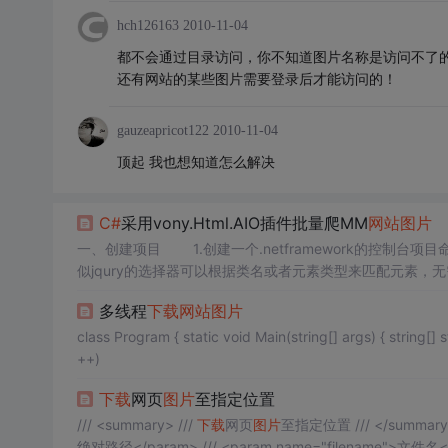
hch126163
2010-11-04
都不会通过目录访问，你不知道图片名称是访问不了
还有网站的某些图片需要登录后才能访问的！
gauzeapricot122
2010-11-04
顶起 我也想知道怎么解决
C#
采用vony.Html.AIO插件批量爬MM
网站
图片
一、创建项目 1.创建一个.netframework的控制台项目命名为Crawler 2.安装nuget包搜索名称Ivony.Htm
图片
页面的地址 本次爬取的
网站
为https://www.mntup.c...
多线程
下载
网站
图片
class Program { static void Main(string[] args) { string[] str = { "model", "sexy", "belle", "stars" }; for (int url = 0; url < str.Length; url
++)
下载
网页
图片
至指定位置
/// <summary> ///
下载
网页
图片
至指定位置 /// </summary> /// <param name="Imgurl"></param> /// <param name="pathname">