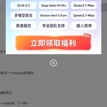
发表回
设置为不可点击状态
。本人刚做完一个jquery的项目。
是假象而已
"enable" 了一样~