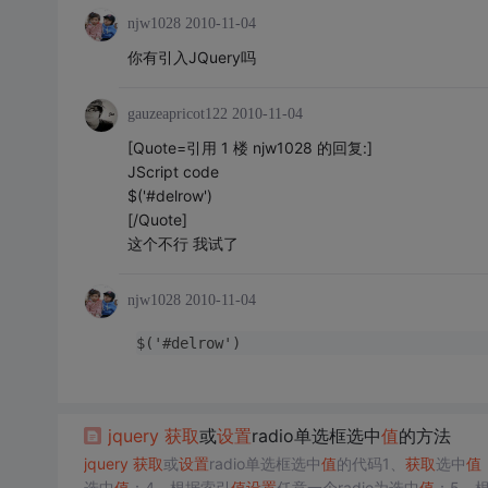
njw1028
2010-11-04
你有引入JQuery吗
gauzeapricot122
2010-11-04
[Quote=引用 1 楼 njw1028 的回复:]
JScript code
$('#delrow')
[/Quote]
这个不行 我试了
njw1028
2010-11-04
$('#delrow')
jquery
获取
或
设置
radio单选框选中
值
的方法
jquery
获取
或
设置
radio单选框选中
值
的代码1、
获取
选中
值
选中
值
：4、根据索引
值
设置
任意一个radio为选中
值
：5、根