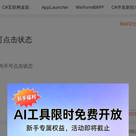
AppLauncher
WinForm&WPF
C#开发新技
C#互联网桌面应用
用AI写
可点击状态
并设置为不可点击状态
转发到动态
举报
享
写回
切换为时间