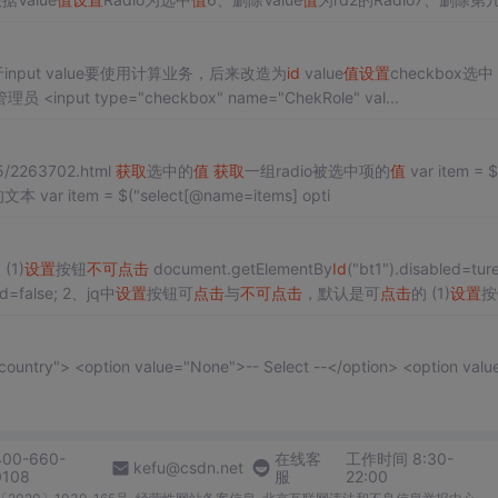
radio:check...
input value要使用计算业务，后来改造为
id
value
值
设置
checkbox选中 <inp
ut type="checkbox" name="ChekRole" value="1" >超级管理员 <input type="checkbox" name="ChekRole" val...
5/2263702.html
获取
选中的
值
获取
一组radio被选中项的
值
var item = $
 var item = $("select[@name=items] opti
 (1)
设置
按钮
不可
点击
document.getElementBy
Id
("bt1").disabled=ture
led=false; 2、jq中
设置
按钮可
点击
与
不可
点击
，默认是可
点击
的 (1)
设置
按
ption value="None">-- Select --</option> <option value="C
400-660-
在线客
工作时间 8:30-
kefu@csdn.net
0108
服
22:00