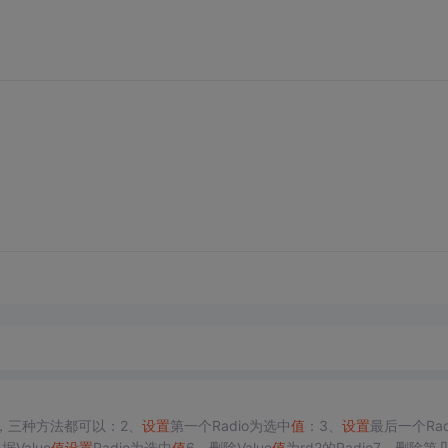
，三种方法都可以：2、
设置
第一个Radio为选中
值
：3、
设置
最后一个Rad
据Value
值
设置
Radio为选中
值
6、删除Value
值
为rd2的Radio7、删除第