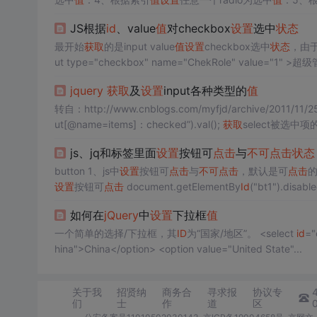
adio8、遍历Radio 1、
获取
选中
值
，三种方法都可以： $('input:
JS根据
id
、value
值
对checkbox
设置
选中
状态
最开始
获取
的是input value
值
设置
checkbox选中
状态
，由于
jquery
获取
及
设置
input各种类型的
值
转自：http://www.cnblogs.com/myfjd/archive/2011/11/2
ut[@name=items]：checked”).val();
获取
select被选中项的文本
js、jq和标签里面
设置
按钮可
点击
与
不可
点击
状态
button 1、js中
设置
按钮可
点击
与
不可
点击
，默认是可
点击
的
设置
按钮可
点击
document.getElementBy
Id
("bt1").disab
可
点击
$("
如何在
jQuery
中
设置
下拉框
值
一个简单的选择/下拉框，其
ID
为“国家/地区”。 <select
id
="country"> <o
hina">China</option> <option value="United State"...
关于我
招贤纳
商务合
寻求报
协议专
们
士
作
道
区