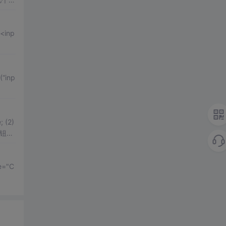
(“inp
; (2)
钮
不