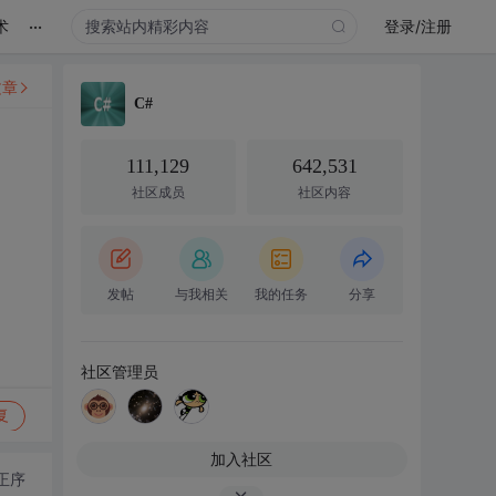
...
术
登录/注册
文章
C#
111,129
642,531
社区成员
社区内容
发帖
与我相关
我的任务
分享
社区管理员
复
加入社区
正序