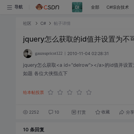
全部
C#综合技术
导航
社区
C#
帖子详情
jquery怎么获取
的id值并设置为不
2010-11-04 02:28:31
gauzeapricot122
jquery怎么获取<a id="delrow"></a>的id值
如题 各位大侠指点下
给本帖投票
2252
10
打赏
分
收藏
10 条
回复