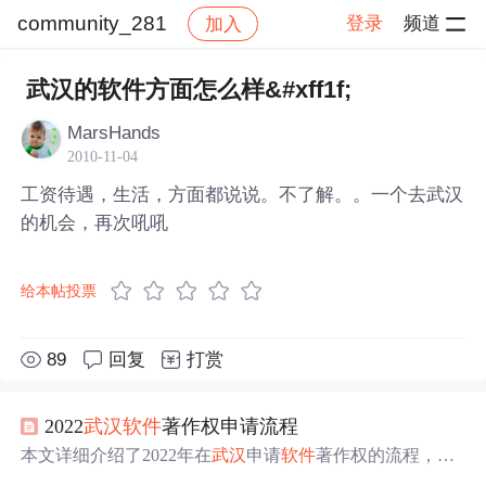
community_281
登录
频道
加入
帖子详情
社区
community_281
武汉的软件方面怎么样&#xff1f;
MarsHands
2010-11-04
工资待遇，生活，方面都说说。不了解。。一个去武汉
的机会，再次吼吼
给本帖投票
89
回复
打赏
2022
武汉
软件
著作权申请流程
本文详细介绍了2022年在
武汉
申请
软件
著作权的流程，包
括提交申请所需的各种材料，如《计算机
软件
著作权登记