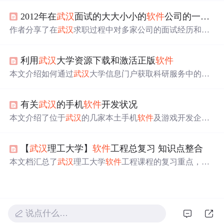
申请表》、申请者身份证明、源程序和文档等，并对每项
2012年在
武汉
面试的大大小小的
软件
公司的一些情况
材料的具体要求进行了说明，如页眉标注、页数限制和内
容要求。申请者在提交申请时需要注意文件的完整性和规
作者分享了在
武汉
求职过程中对多家公司的面试经历和薪
范性。
资待遇的分析，包括迅驰时代、中机工程、群硕
软件
、上
海意贝斯特、竞优信息技术、北京志诚泰和、金贵创新科
利用
武汉
大学资源下载和激活正版
软件
技、深圳市易思博、
武汉
家事易农业科技、上海迪爱斯通
信、耀欣数位科技、十所湖北研发保障中心、
武汉
智远
软
本文介绍如何通过
武汉
大学信息门户获取科研服务中的正
件
、光谷信息技术、
武汉
海达数云技术、湖北国网华中科
版
软件
，包括
软件
选择、下载和可能的激活步骤，重点在
技等公司的面试情况及待遇评估。文章旨在为后续求职者
于便利的学术资源获取过程。
提供参考。
有关
武汉
的手机
软件
开发状况
本文介绍了位于
武汉
的几家本土手机
软件
及游戏开发企
业，包括
武汉
诺克斯信息技术有限公司、
武汉
华工天喻信
息技术有限公司和
武汉
图图
软件
有限公司等。这些企业在
【
武汉
理工大学】
软件
工程总复习 知识点整合
手机游戏开发、手机银行业务及手机安全业务等
方面
具有
一定的规模。
本文档汇总了
武汉
理工大学
软件
工程课程的复习重点，涵
盖
软件
特性、
软件
危机、
软件
工程的基本目标和策略、
软
件
过程模型、需求分析、面向对象编程、
软件
体系结构、
编码规范及
软件
测试等内容。主要考点包括各种模型的优
缺点、需求描述、面向对象原则、
软件
架构风格识别、测
说点什么…
试用例设计等。