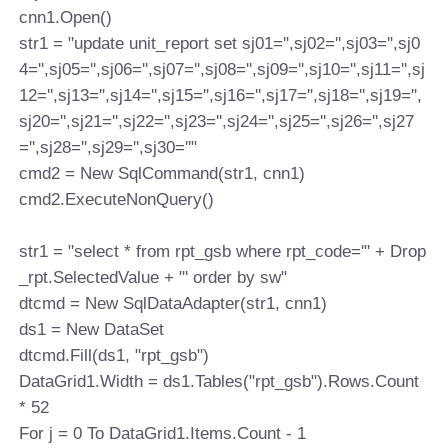
cnn1.Open()
str1 = "update unit_report set sj01='',sj02='',sj03='',sj0
4='',sj05='',sj06='',sj07='',sj08='',sj09='',sj10='',sj11='',sj
12='',sj13='',sj14='',sj15='',sj16='',sj17='',sj18='',sj19='',
sj20='',sj21='',sj22='',sj23='',sj24='',sj25='',sj26='',sj27
='',sj28='',sj29='',sj30=''"
cmd2 = New SqlCommand(str1, cnn1)
cmd2.ExecuteNonQuery()
str1 = "select * from rpt_gsb where rpt_code='" + Drop
_rpt.SelectedValue + "' order by sw"
dtcmd = New SqlDataAdapter(str1, cnn1)
ds1 = New DataSet
dtcmd.Fill(ds1, "rpt_gsb")
DataGrid1.Width = ds1.Tables("rpt_gsb").Rows.Count
* 52
For j = 0 To DataGrid1.Items.Count - 1