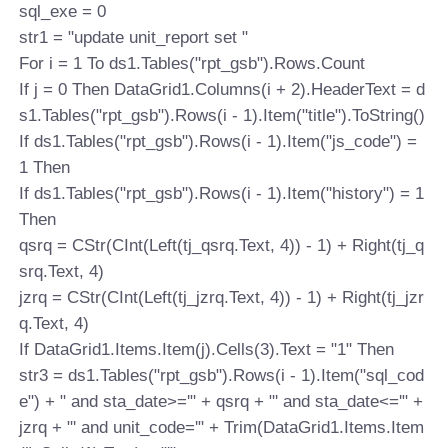
sql_exe = 0
str1 = "update unit_report set "
For i = 1 To ds1.Tables("rpt_gsb").Rows.Count
If j = 0 Then DataGrid1.Columns(i + 2).HeaderText = d
s1.Tables("rpt_gsb").Rows(i - 1).Item("title").ToString()
If ds1.Tables("rpt_gsb").Rows(i - 1).Item("js_code") =
1 Then
If ds1.Tables("rpt_gsb").Rows(i - 1).Item("history") = 1
Then
qsrq = CStr(CInt(Left(tj_qsrq.Text, 4)) - 1) + Right(tj_q
srq.Text, 4)
jzrq = CStr(CInt(Left(tj_jzrq.Text, 4)) - 1) + Right(tj_jzr
q.Text, 4)
If DataGrid1.Items.Item(j).Cells(3).Text = "1" Then
str3 = ds1.Tables("rpt_gsb").Rows(i - 1).Item("sql_cod
e") + " and sta_date>='" + qsrq + "' and sta_date<='" +
jzrq + "' and unit_code='" + Trim(DataGrid1.Items.Item