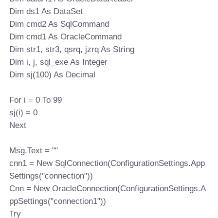
Dim ds1 As DataSet
Dim cmd2 As SqlCommand
Dim cmd1 As OracleCommand
Dim str1, str3, qsrq, jzrq As String
Dim i, j, sql_exe As Integer
Dim sj(100) As Decimal
For i = 0 To 99
sj(i) = 0
Next
Msg.Text = ""
cnn1 = New SqlConnection(ConfigurationSettings.App
Settings("connection"))
Cnn = New OracleConnection(ConfigurationSettings.A
ppSettings("connection1"))
Try