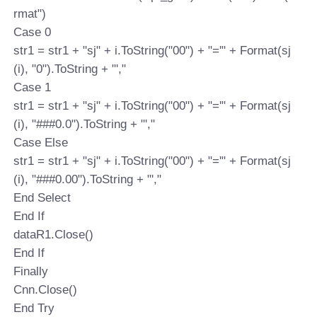
rmat")
Case 0
str1 = str1 + "sj" + i.ToString("00") + "='" + Format(sj
(i), "0").ToString + "',"
Case 1
str1 = str1 + "sj" + i.ToString("00") + "='" + Format(sj
(i), "###0.0").ToString + "',"
Case Else
str1 = str1 + "sj" + i.ToString("00") + "='" + Format(sj
(i), "###0.00").ToString + "',"
End Select
End If
dataR1.Close()
End If
Finally
Cnn.Close()
End Try