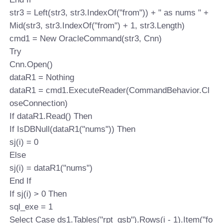
str3 = Left(str3, str3.IndexOf("from")) + " as nums " +
Mid(str3, str3.IndexOf("from") + 1, str3.Length)
cmd1 = New OracleCommand(str3, Cnn)
Try
Cnn.Open()
dataR1 = Nothing
dataR1 = cmd1.ExecuteReader(CommandBehavior.Cl
oseConnection)
If dataR1.Read() Then
If IsDBNull(dataR1("nums")) Then
sj(i) = 0
Else
sj(i) = dataR1("nums")
End If
If sj(i) > 0 Then
sql_exe = 1
Select Case ds1.Tables("rpt_gsb").Rows(i - 1).Item("fo