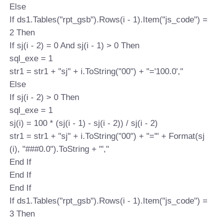
Else
If ds1.Tables("rpt_gsb").Rows(i - 1).Item("js_code") =
2 Then
If sj(i - 2) = 0 And sj(i - 1) > 0 Then
sql_exe = 1
str1 = str1 + "sj" + i.ToString("00") + "='100.0',"
Else
If sj(i - 2) > 0 Then
sql_exe = 1
sj(i) = 100 * (sj(i - 1) - sj(i - 2)) / sj(i - 2)
str1 = str1 + "sj" + i.ToString("00") + "='" + Format(sj
(i), "###0.0").ToString + "',"
End If
End If
End If
If ds1.Tables("rpt_gsb").Rows(i - 1).Item("js_code") =
3 Then