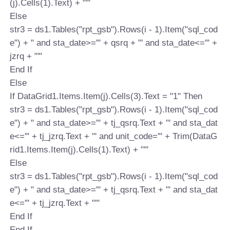
(j).Cells(1).Text) + "'"
Else
str3 = ds1.Tables("rpt_gsb").Rows(i - 1).Item("sql_cod
e") + " and sta_date>='" + qsrq + "' and sta_date<='" +
jzrq + "'"
End If
Else
If DataGrid1.Items.Item(j).Cells(3).Text = "1" Then
str3 = ds1.Tables("rpt_gsb").Rows(i - 1).Item("sql_cod
e") + " and sta_date>='" + tj_qsrq.Text + "' and sta_dat
e<='" + tj_jzrq.Text + "' and unit_code='" + Trim(DataG
rid1.Items.Item(j).Cells(1).Text) + "'"
Else
str3 = ds1.Tables("rpt_gsb").Rows(i - 1).Item("sql_cod
e") + " and sta_date>='" + tj_qsrq.Text + "' and sta_dat
e<='" + tj_jzrq.Text + "'"
End If
End If