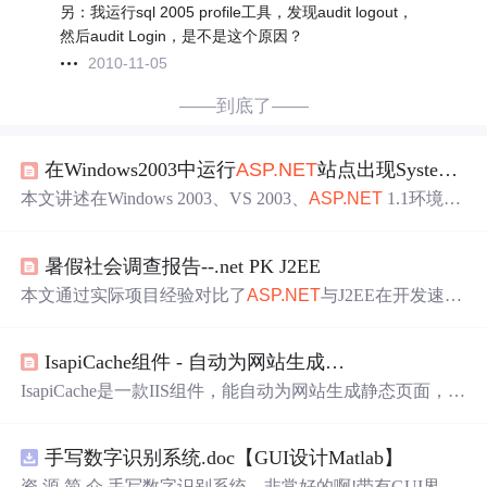
另：我运行sql 2005 profile工具，发现audit logout，
然后audit Login，是不是这个原因？
2010-11-05
——到底了——
在Windows2003中运行
ASP.NET
站点出现System.ExecutionEngineException错误
本文讲述在Windows 2003、VS 2003、
ASP.NET
1.1环境
下，创建
ASP.NET
应用程序调试时出现错误。作者尝试多
种方法，如重新安装.net framework、用站点代替虚拟目录
暑假社会调查报告--.net PK J2EE
等均失败。最终发现是未安装.NET Framework升级补丁，
安装SP1后，给特定目录添加用户并赋予权限解决问题。
本文通过实际项目经验对比了
ASP.NET
与J2EE在开发速
度、项目规模及发布等方面的差异。指出
ASP.NET
适用于
快速开发，而J2EE则在分布式系统中表现更优。
IsapiCache组件 - 自动为网站生成…
IsapiCache是一款IIS组件，能自动为网站生成静态页面，显
著提高网站访问速度并减轻服务器负担。它适用于多种开
发语言，如ASP、.NET、PHP等，无
需
修改网页代码即可
手写数字识别系统.doc【GUI设计Matlab】
实现高效缓存。
资 源 简 介 手写数字识别系统，非常好的啊!带有GUI界