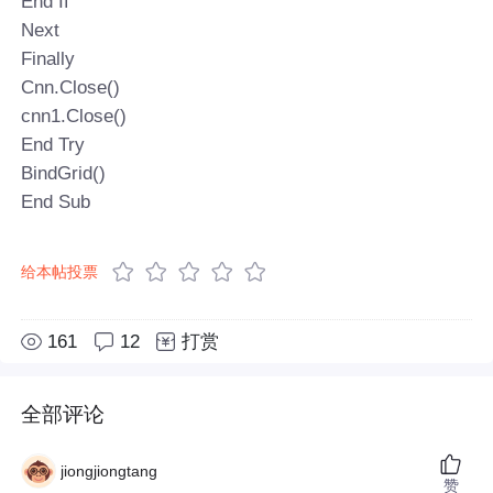
End If
Next
Finally
Cnn.Close()
cnn1.Close()
End Try
BindGrid()
End Sub
给本帖投票
161
12
打赏
全部评论
jiongjiongtang
赞