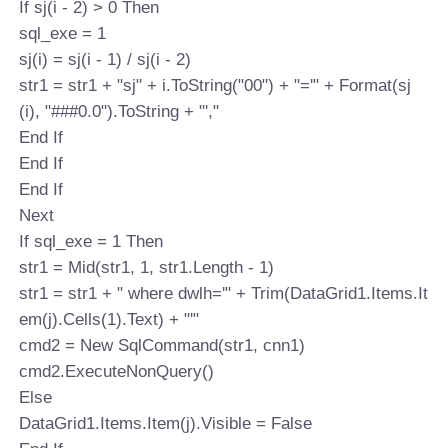
If sj(i - 2) > 0 Then
sql_exe = 1
sj(i) = sj(i - 1) / sj(i - 2)
str1 = str1 + "sj" + i.ToString("00") + "='" + Format(sj
(i), "###0.0").ToString + "',"
End If
End If
End If
Next
If sql_exe = 1 Then
str1 = Mid(str1, 1, str1.Length - 1)
str1 = str1 + " where dwlh='" + Trim(DataGrid1.Items.It
em(j).Cells(1).Text) + "'"
cmd2 = New SqlCommand(str1, cnn1)
cmd2.ExecuteNonQuery()
Else
DataGrid1.Items.Item(j).Visible = False