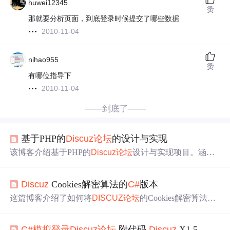
huwei12345
赞
那就要分析页面，到底登录时候提交了哪些数据
2010-11-04
nihao955
赞
有哪位指导下
2010-11-04
——到底了——
基于PHP的
Dis
cuz
论坛
的设计与实现
该博客介绍基于PHP的
Dis
cuz
论坛
设计与实现项目。涵盖
课题背景、需求分析、数据库设计、系统实现和总结。需
求包括用户管理、版块管理等；数据库设计涉及多表；系
Dis
cuz
Cookies解密算法的
C#
版本
统实现含前后端开发、数据库管理等，还实施安全措施，
助开发者掌握
论坛
开发流程。
这篇博客介绍了如何将
DIS
CUZ
论坛
的Cookies解密算法移
植到
C#
环境中，旨在实现PHP
DIS
CUZ
与ASP.NET项目之
间的用户单点
登录
。文章提供了解密部分的代码，方便开
C#
模拟
登录
Dis
cuz
论坛
附代码
Dis
cuz
X1.5