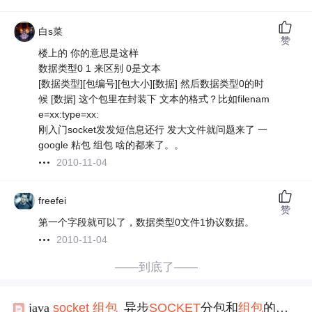
白s菜
赞
楼上的 你的意思是这样
数据类型0 1 来区别 0是文本
[数据类型][包编号][包大小][数据] 然后数据类型0的时
候 [数据] 这个包里在封装下 文本的格式？比如filenam
e=xx:type=xx:
刚入门socket发发短信息还行 发大文件就问题来了 一
google 粘包 组包 啥的都来了。。
2010-11-04
freefei
赞
第一个字段就可以了，数据类型0文件1协议数据。
2010-11-04
——到底了——
java
socket
组包
_异步
SOCKET
分包和
组包
的一种通用算法