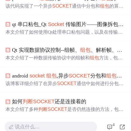
该代码实现了一个异步
SOCKET
通信中分包和
组包
的算
法，包括包头校验、单包处理和多包合并。通过THead记
录包头信息，如命令类型、包长度、包编号等，使用TTask
qt 串口粘包_Qt
Socket
传输图片——图像拆包、
组
结构存储任务上下文和数据体。当接收到数据时，检查包
头有效性，根据包编号
判断
是否为首包、中间包或尾包，
本文介绍了如何使用Qt处理串口粘包问题，以及在传输大
并进行相应的处理，将完整任务提交到任务队列。
图片时通过
Socket
进行拆包、
组包
的实现。程序结构包括
客户端发送图片字节并按协议拆包，服务器端接收并处理
Qt 实现数据协议控制--组帧、
组包
、解析帧、解析包
粘包，使用线程提高接收响应。服务器端通过
判断
数据包
大小来正确重组图片数据。
本文介绍了一种数据传输协议中的组帧和
组包
方法，包括
帧和包的数据结构设计、组帧与解帧、
组包
与解包的具体
实现，并提供了一个测试实例。
android
socket
组包
,异步
SOCKET
分包和
组包
的一
该博客详细介绍了在异步
SOCKET
通信中如何进行分包和
组包
的处理，包括包头定义、包的校验、任务队列的管理
和多包批次的处理逻辑。通过提供的代码示例展示了如何
如何
判断
SOCKET
还是连接着的
处理接收到的数据，并确保正确地将数据分包和重组，以
实现高效的数据传输和处理。
本文介绍了多种
判断
SOCKET
是否仍然连接的方法，包括
使用read函数、心跳包机制、getsockopt函数，以及结合发
送和接收数据进行
判断
。在实际项目中，结合使用这些方
4
说点什么…
法可以有效地检测与服务器的连接状态。