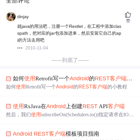
全部评论
dinjay
赞
就java的用法吧，注册一个Restlet，在工程中添加clas
spath，把对应的jar包添加进来，然后安装它自己的ap
i的方法去用吧
2010-11-04
——到底了——
如何
使用
Retrofit写一个
Android
的
REST
客户端
的小
如何
使用
Retrofit写一个
Android
的
REST
客户端
的小教程
使用
RxJava在
Android
上创建
REST
API
客户端
然后，我们
使用
subscribeOn(Schedulers.io())指定请求在IO线
程中执行，
使用
observeOn(
Android
Schedulers.mainThread())
指定结果在主线程中处理。在本教程中，我们将
使用
RxJav
Android
REST
客户端
模板项目指南
a来创建一个
REST
API
客户端
，以便从服务器获取数据并