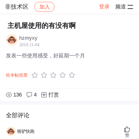
非技术区
登录
频道
加入
帖子详情
社区
非技术区
主机屋使用的有没有啊
hzmyxy
2010-11-04
发表一些使用感受，好延期一个月
给本帖投票
136
4
打赏
全部评论
骑驴快跑
赞