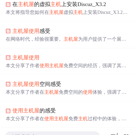
在
主机
屋
的虚拟
主机
上安装Discuz_X3.2
本文将指导您如何在
主机
屋
虚拟
主机
上安装Discuz_X3.2，
包括开通虚拟
主机
、解压上传程序、配置数据库以及完成
安装等步骤。
主机
屋
使用
感受
在网络时代，经验很重要。
主机
屋
为用户提供了一个展现
自己网站的空间，表现不错。
主机
屋
使用
本文分享了作者
使用
主机
屋
免费空间的经历，强调了其访
问速度快、后台管理功能强大且稳定性高的特点，即使与
收费空间相比也毫不逊色。
主机
屋
使用
空间感受
本文分享了作者在
主机
屋
免费空间的
使用
体验，强调了其
访问速度快、空间大、稳定性高的优点。
主机
屋
免费空间
支持多种功能，如FTP访问、绑定子目录等，适合初建网
使用
主机
屋
的感受
站的站长
使用
。文中还提到认证过程可能较为繁琐，但整
体评价积极。
本文分享了作者在
使用
主机
屋
免费
主机
过程中的体验，重
点介绍了其访问速度快、后台管理功能强大且无广告插入
的优点，同时也提到了免费空间续期较为繁琐的问题。
4