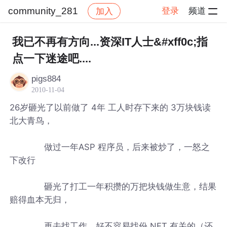
community_281
登录
频道
加入
帖子详情
社区
community_281
我已不再有方向...资深IT人士&#xff0c;指
点一下迷途吧....
pigs884
2010-11-04
26岁砸光了以前做了 4年 工人时存下来的 3万块钱读
北大青鸟，
做过一年ASP 程序员，后来被炒了，一怒之
下改行
砸光了打工一年积攒的万把块钱做生意，结果
赔得血本无归，
再去找工作，好不容易找份.NET 有关的（还