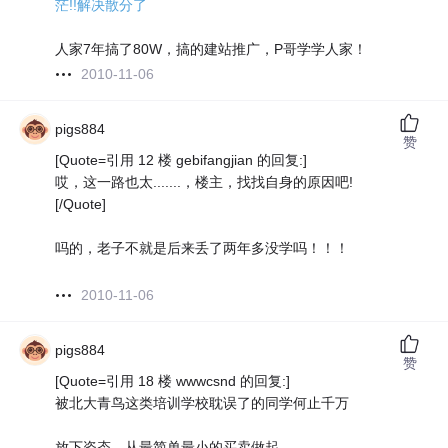
茫!!解决散分了
人家7年搞了80W，搞的建站推广，P哥学学人家！
2010-11-06
pigs884
赞
[Quote=引用 12 楼 gebifangjian 的回复:]
哎，这一路也太.......，楼主，找找自身的原因吧!
[/Quote]
吗的，老子不就是后来丢了两年多没学吗！！！
2010-11-06
pigs884
赞
[Quote=引用 18 楼 wwwcsnd 的回复:]
被北大青鸟这类培训学校耽误了的同学何止千万
放下姿态，从最简单最小的买卖做起