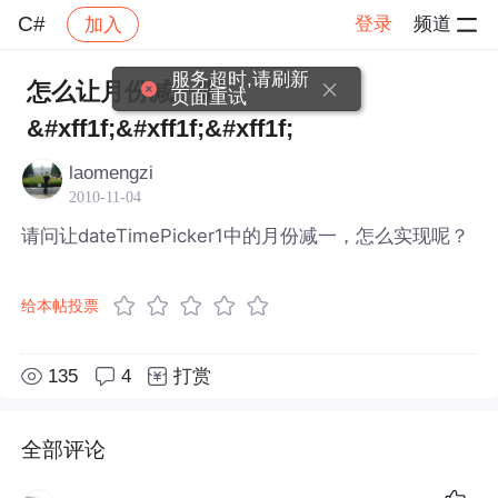
C#
登录
频道
加入
帖子详情
社区
C#
服务超时,请刷新
怎么让月份减一呢
页面重试
&#xff1f;&#xff1f;&#xff1f;
laomengzi
2010-11-04
请问让dateTimePicker1中的月份减一，怎么实现呢？
给本帖投票
135
4
打赏
全部评论