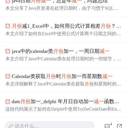
java日期
月份
减一
，总是年
减一
，问题总结
本文分享了Java开发者在处理日期时，由于习惯于SQL日
期格式导致的误用Calendar
减一
问题，通过实例代码和错误
分析，提醒读者注意日期格式对日期计算的影响。
月份
减1_Excel中，如何用公式计算相差
月份
？（收藏备用）
本文介绍了如何在Excel中使用公式计算两个日期之间的相
差
月份
，提供了具体的计算模型：(终止日年份-起始日年
份)*12+终止日
月份
-起始日
月份
，并提及该方法在固定资
java中的calendar类
月份
加一，一周日期
减一
产折旧计算中的应用。
本文介绍了Java中Calendar类在处理日期时的一些细节，如
获取
月份
需加1，因为MONTH字段从0开始计数，而获取
星期可能需要减1，依赖于本地化设置。对于DAY_OF_M
Calendar类获取
月份
时
月份
加一而星期数
减一
ONTH字段则直接返回
月份
中的天数。理解这些细节对于
正确处理日期至关重要。
本文详细解释了Java中Calendar类在获取
月份
和星期时的具
体逻辑。由于Calendar.MONTH返回的是距离一月的
月份
数，因此在实际使用时需要加1来获取正确的
月份
值。同
date
月份
加一_delphi 年月日自动加一
减一
函数，月加一，月
时，Calendar.DAY_OF_WEEK获取的一周中的第几天也会
因设置的第一天不同而有所变化，这需要开发者注意进行
这段代码展示了如何在Delphi中使用TryDeCodeDate和Enco
适当的调整。
deDate函数来实现日期的加减，分别获取给定日期的上一
个月和下一个月。GetLastMonth函数处理了
月份
减一
和加
4
说点什么…
一的特殊情况，确保结果正确。