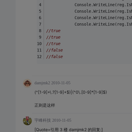
            Console.WriteLine(reg.Is
            Console.WriteLine(reg.Is
            Console.WriteLine(reg.Is
            Console.WriteLine(reg.Is
//true
//true
//true
//false
//false
damjmk2
2010-11-05
(^[1-9]+\.?[1-9]+$)|(^0\.[0-9]*[1-9]$)
正则是这样
宇峰科技
2010-11-05
[Quote=引用 3 楼 damjmk2 的回复:]