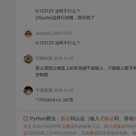
0.123123 这样不行么？
[/Quote]这样行的哦，我写错了
damjmk2
2010-11-05
0.123123 这样不行么？
宇峰科技
2010-11-05
那么我想让键盘上的其他键不能输入，只能输入数字
控制呢
不懂装懂
2010-11-05
^(?!0\d)\d+(\.\d)?$
Python爬虫：
验证
码认证（输入
式
验证
码、滑动
本文详细介绍四种常见
验证
码的破解方法：输入
式
验证
码利
证
码借助第三方API识别坐标，宫格
验证
码采用枚举策略。涵盖Py