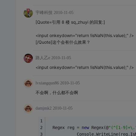
宇峰科技
2010-11-05
[Quote=引用 8 楼 sq_zhuyi 的回复:]
<input onkeydown="return !isNaN(this.value);" />
[/Quote]这个会有什么效果？
路人乙e
2010-11-05
<input onkeydown="return !isNaN(this.value);" />
lvxiangqun86
2010-11-05
不会啊，什么都不会啊
damjmk2
2010-11-05
  Regex reg = 
new
 Regex(@
"(^[1-9]+\.
            Console.WriteLine(reg.Is