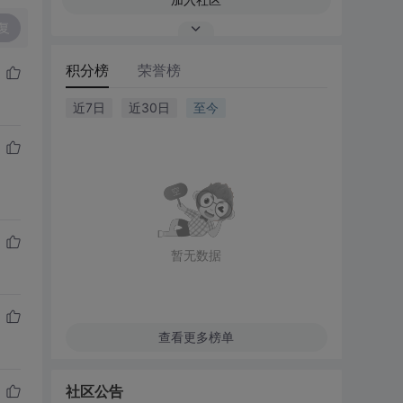
复
积分榜
荣誉榜
近7日
近30日
至今
暂无数据
查看更多榜单
社区公告