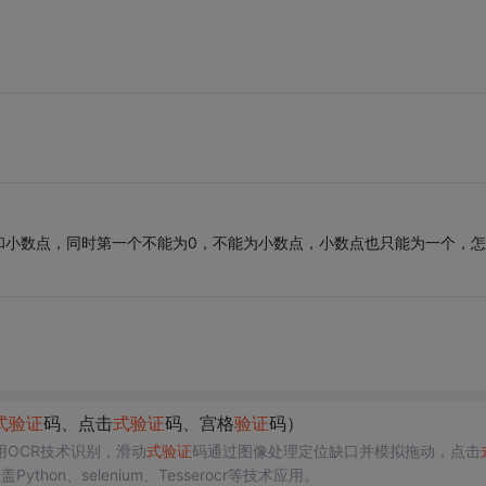
和小数点，同时第一个不能为0，不能为小数点，小数点也只能为一个，怎
式
验证
码、点击
式
验证
码、宫格
验证
码）
用OCR技术识别，滑动
式
验证
码通过图像处理定位缺口并模拟拖动，点击
thon、selenium、Tesserocr等技术应用。