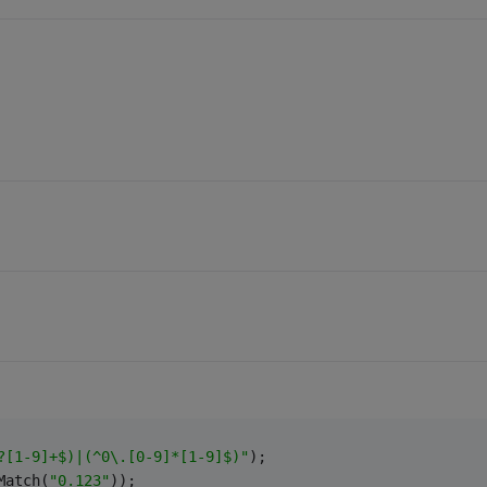
?[1-9]+$)|(^0\.[0-9]*[1-9]$)"
);
Match(
"0.123"
));