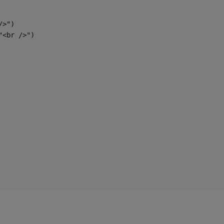
/>")
"<br />")