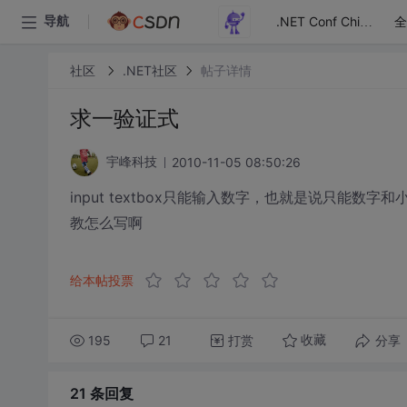
全
导航
.NET Conf China
社区
.NET社区
帖子详情
求一验证式
2010-11-05 08:50:26
宇峰科技
input textbox只能输入数字，也就是说只能
教怎么写啊
给本帖投票
195
21
打赏
分享
收藏
21 条
回复