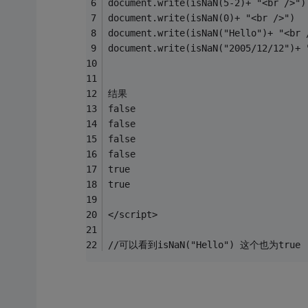
document.write(isNaN(5-2)+ "<br />")
document.write(isNaN(0)+ "<br />")
document.write(isNaN("Hello")+ "<br 
document.write(isNaN("2005/12/12")+ 
结果
false
false
false
false
true
true
</script>
//可以看到isNaN("Hello") 这个也为true