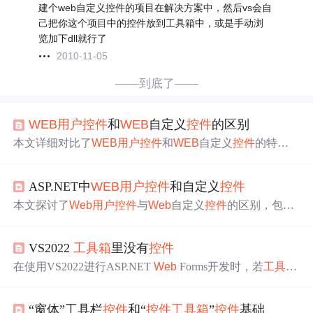
建个web自定义控件的项目在解决方案中，然后vs会自
己把你这个项目中的控件放到工具箱中，或是手动浏
览加下dll就行了
2010-11-05
——到底了——
WEB
用户
控件
和
WEB
自定义
控件
的区别
本文详细对比了
WEB
用户
控件
和
WEB
自定义
控件
的特点
及适用场景。
WEB
用户
控件
易于创建，适合静态布局，但
在高级应用中使用不便；
WEB
自定义
控件
虽难于创建，但
ASP.NET中
WEB
用户
控件
和自定义
控件
更易于使用，适合动态布局。
本文探讨了
Web
用户
控件
与
Web
自定义
控件
的区别，包括
创建难度、设计工具支持、代码复用方式及适用场景等，
帮助开发者更好地选择合适的
控件
类型。
VS2022
工具箱
里没有
控件
在使用VS2022进行ASP.NET
Web
Forms开发时，若
工具箱
中缺少
控件
或
控件
不可用，可通过安装缺失的开发组件来
解决。重置
工具箱
等方法无效，正确做法是在“获取工具”
“窗体”工具栏
控件
和“
控件
工具箱
”
控件
基础
中选择并安装“.NET Framework 3.5 开发工具”组件。