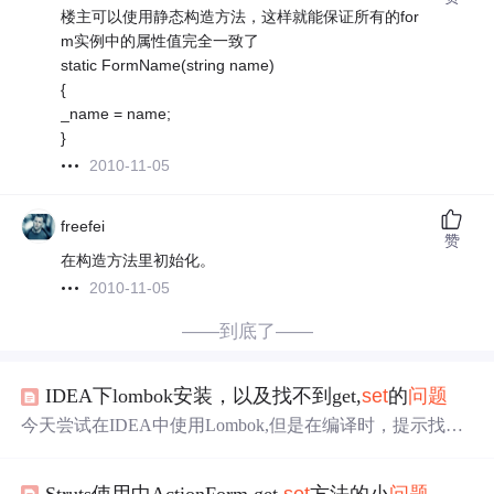
楼主可以使用静态构造方法，这样就能保证所有的for
m实例中的属性值完全一致了
static FormName(string name)
{
_name = name;
}
2010-11-05
freefei
赞
在构造方法里初始化。
2010-11-05
——到底了——
IDEA下lombok安装，以及找不到get,
set
的
问题
今天尝试在IDEA中使用Lombok,但是在编译时，提示找不
到
set
()和get()方法，我明明在javabean中使用了@Data注
解，但是编译器就是找不到。于是从网上查询了很多的方
Struts使用中ActionForm get
set
方法的小
问题