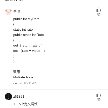
事理
赞
pubilc int MyRate
{
static int rate
public static int Rate
{
get（return rate；）
set （rate = value；）
}
}
调用
MyRate.Rate
2010-11-05
zfj1981
赞
1、A中定义属性