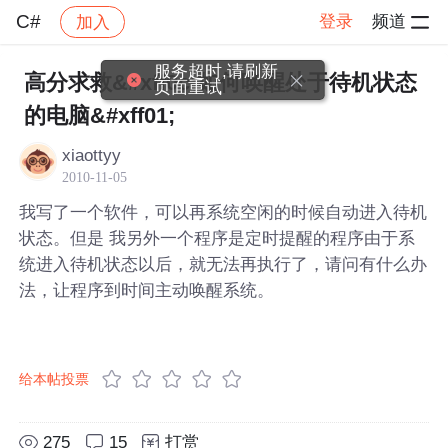
C#
登录
频道
加入
帖子详情
社区
C#
服务超时,请刷新
高分求救&#xff0c;如何唤醒处于待机状态
页面重试
的电脑&#xff01;
xiaottyy
2010-11-05
我写了一个软件，可以再系统空闲的时候自动进入待机
状态。但是 我另外一个程序是定时提醒的程序由于系
统进入待机状态以后，就无法再执行了，请问有什么办
法，让程序到时间主动唤醒系统。
给本帖投票
275
15
打赏