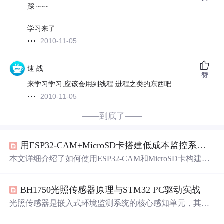
踩 ~~~
学习来了
2010-11-05
速 战
赞
来学习学习,应该会用到线程 进程之类的东西吧
2010-11-05
——到底了——
用ESP32-CAM+MicroSD卡搭建低成本监控系统：自动保存异常画面到存储卡
本文详细介绍了如何使用ESP32-CAM和MicroSD卡构建一
个低成本、高可靠性的智能监控系统。该系统以移动侦测
为核心，实现异常画面自动抓拍并保存至本地存储卡，具
BH1750光照传感器原理与STM32 I²C驱动实战
备断电续存和循环覆盖功能。文章从硬件选型、核心代
码、存储管理、功耗优化到网络功能，提供了完整的实战
光照传感器是嵌入式环境监测系统的核心感知单元，其本
指南，帮助DIY爱好者和创客打造数据自主、隐私安全的
质是将可见光（400–700 nm）强度转换为标准勒克斯（l
离线监控方案。