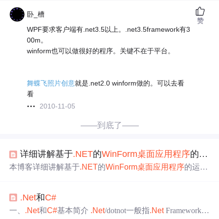
卧_槽
赞
WPF要求客户端有.net3.5以上。.net3.5framework有3
00m。
winform也可以做很好的程序。关键不在于平台。
舞蝶飞照片创意
就是.net2.0 winform做的。可以去看
看
2010-11-05
——到底了——
详细讲解基于
.NET
的
WinForm
桌面
应用程序
的运行过程和代码原理-
本博客详细讲解基于
.NET
的
WinForm
桌面
应用程序
的运行
过程和原理。 所用的语言是
C#
。
WinForm
的
桌面
程序在
执行过程中与普通的控制台
应用程序
相同而又不同。 本文
.Net
和
C#
以一个例程，讲解
WinForm
的详细过程，有助于各位加深
了解
WinForm
。 具体而言，VS 把
Winform
封装的很好，
一、
.Net
和
C#
基本简介
.Net
/dotnot一般指
.Net
Framework框
我们接下来一步步讲解。 首先我把这个例程及程序运行的