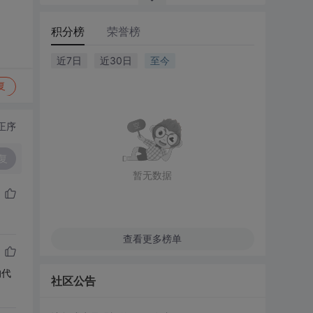
积分榜
荣誉榜
近7日
近30日
至今
复
正序
复
暂无数据
查看更多榜单
的代
社区公告