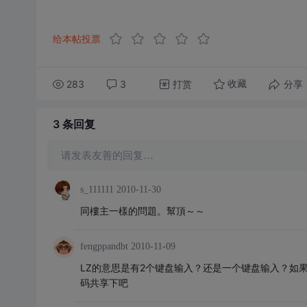
给本帖投票
283
3
打赏
分享
收藏
3 条
回复
请发表友善的回复…
s_111111
2010-11-30
同樓主一樣的問題。幫頂～～
fengppandbt
2010-11-09
LZ的意思是有2个键盘输入？还是一个键盘输入？如
码共享下吧