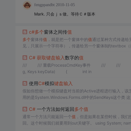
fengppandbt
2010-11-05
Mark. 只会ｊｓ做。等待Ｃ＃版本
c#
多个
窗体之间传
值
多个
窗体传
值
，就是把一个窗体中的
值
通过某种方式传递给另
见，只展示一个字符串），传递给另一个窗体B的textbo
态字段进行传递 原理就是：在项目中，除了2个
C#
获取
键盘输入
数字的
值
/// /// 重载ProcessCmdKey事件 /// /// /// /// protected override bool ProcessCmdKey(ref Message ms
g, Keys keyData) { int in
使用
C#
模拟
键盘输入
假如你想做一个模拟键盘对当前的Active进程进行输入，
用的是System.Windows.Forms.dll中的SendKe
送后
等待
其他应用程序处理 最简单的，对于基本字符，我们
C#
一个方法如何返回
多个
值
通常一个方法只能返回一个
值
，但是如果在某些时候，我们
回。这个时候我们就要用到out关键字。 using System; namespace test { class Testout { public int getParts(double n, out double fra
c) ...