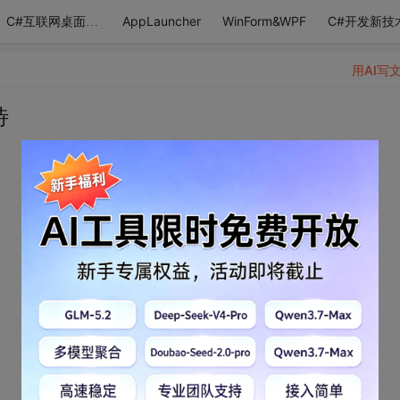
AppLauncher
WinForm&WPF
C#开发新技
C#互联网桌面应用
用AI写
待