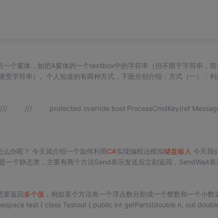
一个窗体，如把A窗体的一个textbox中的字符串（但不限于字符串，简
x（接受字符串）。个人知道的有两种方式，下面分别介绍：方式（一）：利
窗体之外，再另建一个公共的类，里面包含需要进行传递的数据的类
该怎么办呢？ 今天就介绍一个如何利用
C#
实现编程法模拟
键盘输入
今天我们使
ys这个类 这是一个静态类，主要有两个方法Send表示发送后立刻返回，SendWait
直接发送对应字符即可 比如你想模拟
键盘输入
A，只要写...
想要返回
多个
值
，例如某个方法将一个浮点数分割成一个整数和一个小数