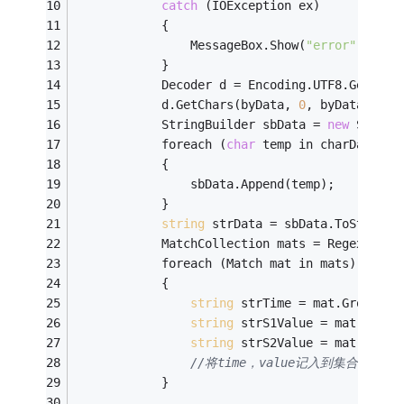
catch
 (IOException ex)
            {
                MessageBox.Show(
"error"
);
            }
            Decoder d = Encoding.UTF8.GetDeco
            d.GetChars(byData, 
0
, byData.Leng
            StringBuilder sbData = 
new
 String
            foreach (
char
 temp in charData)
            {
                sbData.Append(temp);
            }
string
 strData = sbData.ToString(
            MatchCollection mats = Regex.Matc
            foreach (Match mat in mats)
            {
string
 strTime = mat.Groups[
1
string
 strS1Value = mat.Group
string
 strS2Value = mat.Group
//将time，value记入到集合中（自己
            }