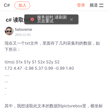
C#
登录
频道
加入
帖子详情
社区
C#
服务超时,请刷新
c# 读取txt并绘图
页面重试
fwloveme
2010-11-05
现在又一个txt文件，里面存了几列采集到的数据，如
下所示：
t(ms) S1x S1y S1 S2x S2y S2
1.72 4.47 -2.98 5.37 0.99 -0.99 1.40
....
...
..
.
其中，我想读取此文本的数据到picturebox里，横坐标