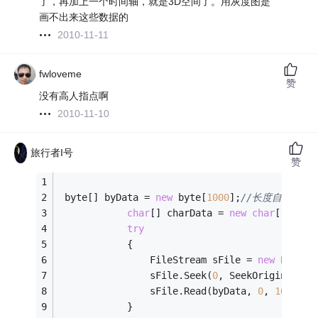
了，再加上一个时间轴，就是3D空间了。用灰度图是
画不出来这些数据的
2010-11-11
fwloveme
赞
没有高人指点啊
2010-11-10
旅行者I号
赞
 byte[] byData = 
new
 byte[
1000
];
//长度自己看着
char
[] charData = 
new
char
[
1000
];
try
            {
                FileStream sFile = 
new
 FileSt
                sFile.Seek(
0
, SeekOrigin.Begi
                sFile.Read(byData, 
0
, 
1000
);
            }