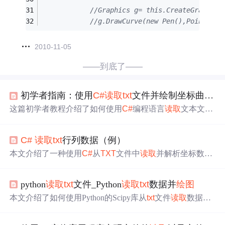
//Graphics g= this.CreateGraphics
//g.DrawCurve(new Pen(),Point[] p
2010-11-05
——到底了——
初学者指南：使用
C#
读取
txt
文件并绘制坐标曲线图
这篇初学者教程介绍了如何使用
C#
编程语言
读取
文本文
件，并根据文件内容绘制坐标曲线图。文章详细讲解了
读
取
文件、解析坐标数据以及简化版的
绘图
过程，适合入门
C#
读取
txt
行列数据（例）
者学习
C#
的文件处理和基本
绘图
。
本文介绍了一种使用
C#
从
TXT
文件中
读取
并解析坐标数据
的方法，通过将数据转换为Point结构，便于后续的数据处
理和图形绘制。
python
读取
txt
文件_Python
读取
txt
数据并
绘图
本文介绍了如何使用Python的Scipy库从
txt
文件
读取
数据，
通过三次样条插值方法将两列数据转化为平滑曲线，并详
细展示了切片操作和插值过程。最后展示了完整的
绘图
和