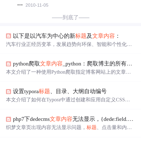
2010-11-05
——到底了——
以下是以汽车为中心的新
标题
及
文章内容
：
汽车行业正经历变革，发展趋势向环保、智能和个性化迈
进。电动汽车普及、混合动力汽车过渡、智能驾驶发展带
来新机遇；新能源汽车市场崛起，受政策扶持；智能化汽
python爬取
文章内容
_python：爬取博主的所有文章的链接、
车研发有挑战也有机遇；个性化汽车前景广阔，制造商需
满足消费者需求，政府和社会应给予支持。
本文介绍了一种使用Python爬取指定博客网站上的文章的
方法，并将
文章内容
保存为本地文件的技术实现。文中涉
及了获取网页源码、解析HTML文档、提取文章
标题
及正
设置typora
标题
、目录、大纲自动编号
文等关键步骤。
本文介绍了如何在Typora中通过创建和应用自定义CSS主
题，实现
文章内容
、
标题
和大纲的自动编号。步骤包括：
打开主题文件、新建CSS文档、输入代码并重命名，以及
php7下dedecms
文章内容
无法显示，{dede:field.body /}标签无效
下载代码。提供的代码片段分别用于
文章内容
、文章
标题
和文章大纲的编号，使阅读和导航更为方便。
织梦文章页出现内容无法显示问题，
标题
、点击量和内容
简介能显示，使用官方内容模板也不行，原因是未获取到
文章内容
body字段。解决方法是删除{dede:field.body /}，