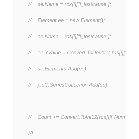
//    se.Name = rcs[i]["l_lostcause"];
//    Element ee = new Element();
//    ee.Name = rcs[i]["l_lostcause"];
//    ee.YValue = Convert.ToDouble( rcs[i]["Num"
//    se.Elements.Add(ee);
//    pieC.SeriesCollection.Add(se);
//    Count += Convert.ToInt32(rcs[i]["Num"]);
//}