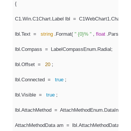
{
C1.Win.C1Chart.Label lbl  =  C1WebChart1.ChartLab
lbl.Text  =   
string
 .Format( 
" {0}% "
 , 
float
 .Parse(dv[i
lbl.Compass  =  LabelCompassEnum.Radial;
lbl.Offset  =   
20
 ;
lbl.Connected  =   
true
 ;
lbl.Visible  =   
true
 ;
lbl.AttachMethod  =  AttachMethodEnum.DataIndex;
AttachMethodData am  =  lbl.AttachMethodData;