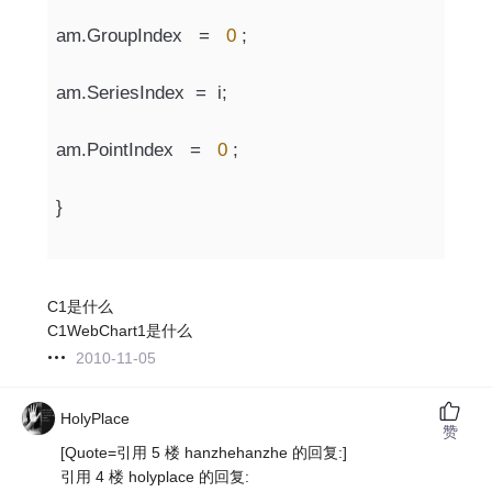
am.GroupIndex   =   
0
 ;
am.SeriesIndex  =  i;
am.PointIndex   =   
0
 ;
} 
C1是什么
C1WebChart1是什么
2010-11-05
HolyPlace
赞
[Quote=引用 5 楼 hanzhehanzhe 的回复:]
引用 4 楼 holyplace 的回复: