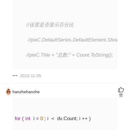
//设置是否显示百分比
//pieC.DefaultSeries.DefaultElement.ShowValue
//pieC.Title = "总数:" + Count.ToString();
2010-11-05
hanzhehanzhe
赞
for
 ( 
int
  i = 
0
 ; i  <  dv.Count; i ++ )