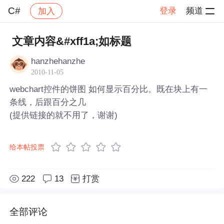
C#
登录
频道
加入
帖子详情
社区
C#
文章内容&#xff1a;如标题
hanzhehanzhe
2010-11-05
webchart控件的饼图 如何显示百分比。既在块上有一
条线，后跟百分之几
(提供链接的就不用了，谢谢)
给本帖投票
222
13
打赏
全部评论