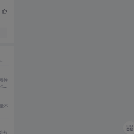
系。
选择
怎么使
会被