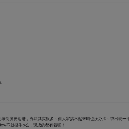
贴。
论坛制度要迈进，办法其实很多～但人家搞不起来咱也没办法～或出现一
rflow不就挺牛b么，现成的都有着呢！