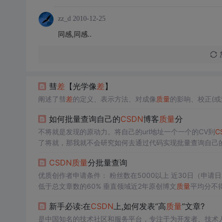
zz_d
2010-12-25
同感,同感..
彗
差
【光学像
差
】
阐述了彗
差
的定义、表示方法、对成像
质量
的影响、校正(或
如何批量查询自己的
CSDN
博客
质量
分
不将就是发现的原动力。将自己的url地址一个一个的CV到
C
了将就，那我就不会研究如何去通过代码实现批量查询自己
用，怎么导出Excel表的机会。大家可以通过这篇文章，批
CSDN
质量
分批量查询
优质创作者申请条件： 粉丝数在5000以上 近30日（申请日算起）原创文章数不少于4篇 原创博文总数不少于100篇 垂直领域原创数量不
低于总文章数的60% 垂直领域近2年原创博文
质量
平均分不
新手必读:在
CSDN
上,如何发表“高
质量
“文章?
是中国知名的技术社区和服务平台，专注于为开发者、技术