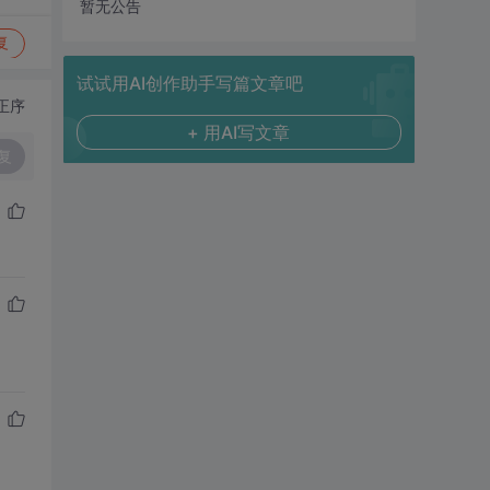
暂无公告
复
试试用AI创作助手写篇文章吧
正序
+ 用AI写文章
复