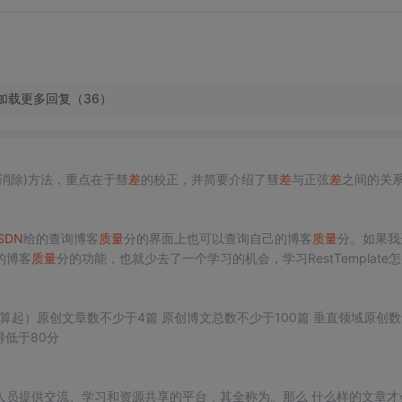
加载更多回复（36）
消除)方法，重点在于彗
差
的校正，并简要介绍了彗
差
与正弦
差
之间的关
SDN
给的查询博客
质量
分的界面上也可以查询自己的博客
质量
分。如果我
的博客
质量
分的功能，也就少去了一个学习的机会，学习RestTemplate
量查询自己的博
质量
，帮助我们修改我们原有博客的平均
质量
。
得低于80分
人员提供交流、学习和资源共享的平台，其全称为。那么 什么样的文章才