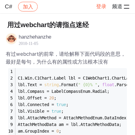
C#
登录
频道
加入
帖子详情
社区
C#
用过webchart的请指点迷经
hanzhehanzhe
2010-11-05
有过webchart的前辈，请给解释下面代码段的意思，
最好是每句，为什么有的属性或方法根本没有
C1.Win.C1Chart.Label lbl = C1WebChart1.ChartLabe
lbl.Text = 
string
.Format(
" {0}% "
, 
float
.Parse(d
lbl.Compass = LabelCompassEnum.Radial;
lbl.Offset = 
20
;
lbl.Connected = 
true
;
lbl.Visible = 
true
;
lbl.AttachMethod = AttachMethodEnum.DataIndex;
AttachMethodData am = lbl.AttachMethodData;
am.GroupIndex = 
0
;