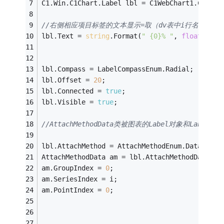
C1.Win.C1Chart.Label lbl = C1WebChart1.ChartL
//右侧相应项目标签的文本显示=取（dv表中i行名为Valu
lbl.Text = 
string
.Format(
" {0}% "
, 
float
.Pars
lbl.Compass = LabelCompassEnum.Radial;
lbl.Offset = 
20
;
lbl.Connected = 
true
;
lbl.Visible = 
true
;
//AttachMethodData类被图表的Label对象和Labe
lbl.AttachMethod = AttachMethodEnum.DataIndex
AttachMethodData am = lbl.AttachMethodData;
am.GroupIndex = 
0
;
am.SeriesIndex = i;
am.PointIndex = 
0
;