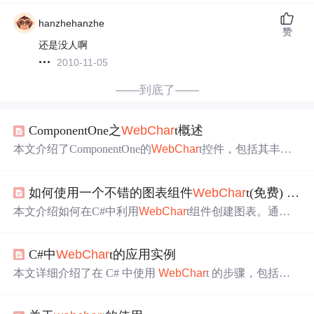
hanzhehanzhe
赞
还是没人啊
2010-11-05
——到底了——
ComponentOne之
Web
Char
t概述
本文介绍了ComponentOne的
Web
Char
t控件，包括其丰富
的图表样式和使用方法。通过安装软件、添加DLL文件到
项目、在设计界面中使用控件，以及代码设置主要属性和
如何使用一个不错的图表组件
Web
Char
t(免费) 用c#编写
方法，如图表类型、尺寸、轴标签等，来展示如何创建和
定制饼图。此外，还提供了设置图表头、尾文本、背景色
本文介绍如何在C#中利用
Web
Char
t组件创建图表。通过
以及画图表的具体代码示例。
将
Char
tControl拖入设计界面，并配合HTML代码，可以实
现图表的展示。
C#中
Web
Char
t的应用实例
本文详细介绍了在 C# 中使用
Web
Char
t 的步骤，包括获
取数据、选择图表类型、定义样式、绑定数据以及输出图
表。通过实例代码展示了如何获取数据、创建图表实例、