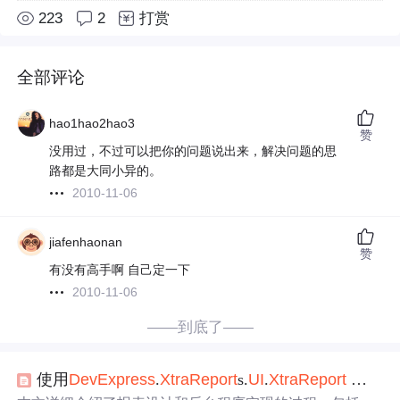
223
2
打赏
全部评论
hao1hao2hao3
赞
没用过，不过可以把你的问题说出来，解决问题的思
路都是大同小异的。
2010-11-06
jiafenhaonan
赞
有没有高手啊 自己定一下
2010-11-06
——到底了——
使用
DevExpress
.
Xtra
Report
s.
UI
.
Xtra
Report
设计报表