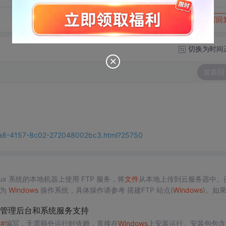
转发到动态
举报
写回
切换为时间
发表回
-f2a8-4157-8c02-272048002bc3.html?25750
x 系统的本地机器上使用 FTP 服务，将
文件
从本地上传到云服务器中。
器为
Windows
操作系统，具体操作请参考 搭建FTP 站点(
Windows
)。如
inux)。Linux操安装传输工具在本地主...
管理后台和系统服务支持
#
编写，无需额外运行时依赖，直接在
Windows
上安装运行。安装包包含M