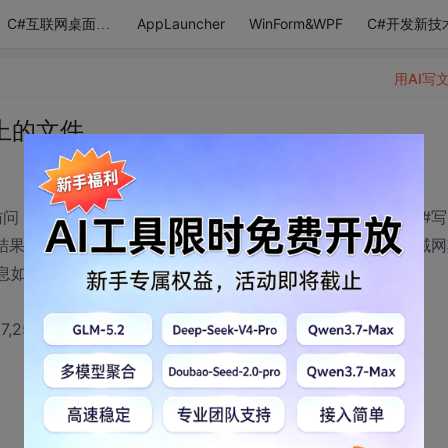
AppLauncher
WinForm&WPF
C#开发新技
C#互联网桌面应用
用AI写
器上的文件
访问，使用ftp工具（或资源管理器）能访问、下载。自己用C#写
tFile。结果这个程序在ftp服务器上运行，去取文件没问题，但在局域
200 Type set to I.
,127,252,3,2,24,10': command not understood