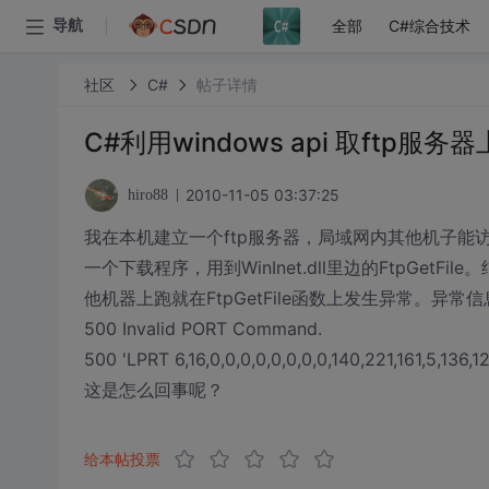
全部
C#综合技术
导航
社区
C#
帖子详情
C#利用windows api 取ftp服务
2010-11-05 03:37:25
hiro88
我在本机建立一个ftp服务器，局域网内其他机子能
一个下载程序，用到WinInet.dll里边的FtpGe
他机器上跑就在FtpGetFile函数上发生异常。异常信息如下：
500 Invalid PORT Command.
500 'LPRT 6,16,0,0,0,0,0,0,0,0,140,221,161,5,136
这是怎么回事呢？
给本帖投票