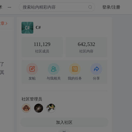
...
术
登录/注册
文章
C#
111,129
642,532
社区成员
社区内容
了
网其
发帖
与我相关
我的任务
分享
社区管理员
加入社区