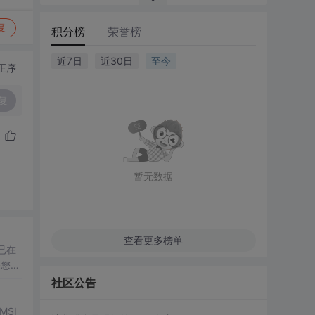
复
积分榜
荣誉榜
近7日
近30日
至今
正序
复
暂无数据
查看更多榜单
已在
果您的
社区公告
SI