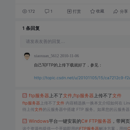
172
1
打赏
分享
收藏
1 条
回复
请发表友善的回复…
xiaoxuan_5612
2010-11-06
自己写FTP的上传下载就好了，参见：
http://topic.csdn.net/u/20101105/15/ca7212c9
ftp服务器
上不了
文件
,
ftp服务器
上传不了
文件
ftp服务器
上传不了
文件
内容精选换一换本文介绍如何在 Linu
待上传
文件
的云服务器中搭建 FTP 服务。如果您的云服务
云服务器为 Linux 操作系统，具体操作请参考 搭建FTP 站点(L
Windows
平台一键安装的
C#
FTP服务器
，带网页
这个资源包提供一个开箱即用的
FTP服务器
解决方案，用纯
C