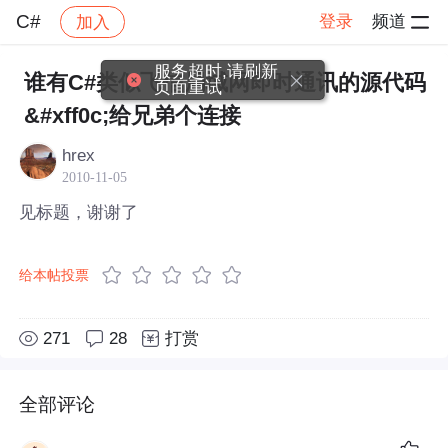
C#
登录
频道
加入
帖子详情
社区
C#
服务超时,请刷新
谁有C#类似飞信局域网即时通讯的源代码
页面重试
&#xff0c;给兄弟个连接
hrex
2010-11-05
见标题，谢谢了
给本帖投票
271
28
打赏
全部评论