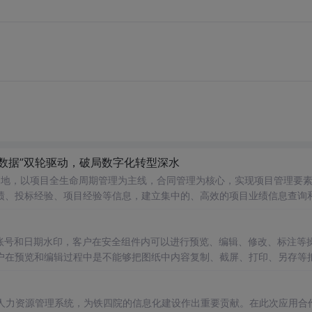
+数据”双轮驱动，破局数字化转型深水
落地，以项目全生命周期管理为主线，合同管理为核心，实现项目管理要
绩、投标经验、项目经验等信息，建立集中的、高效的项目业绩信息查询
现特定业务场景下智能推送；坚持数据治理与应用系统开发同步进行，
化勘察设计业务领域的逻辑数据模型和数据标准，建立数据建模规范，
指
账号和日期水印，客户在安全组件内可以进行预览、编辑、修改、标注等
户在预览和编辑过程中是不能够把图纸中内容复制、截屏、打印、另存等
公司，17年来始终坚守在企业文档安全领域的最前沿，想用户之所想，解
企业提供更加全面、可靠的文档安全解决方案，帮助企业真正做到“资料收
人力资源管理系统，为铁四院的信息化建设作出重要贡献。在此次应用合