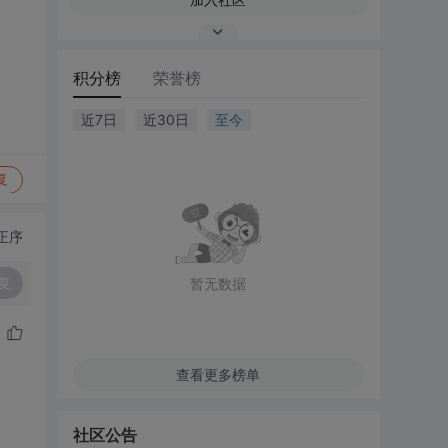
积分榜
荣誉榜
近7日
近30日
至今
复
正序
复
暂无数据
查看更多榜单
社区公告