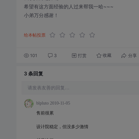
希望有这方面经验的人过来帮我一哈~~~
小弟万分感谢！
给本帖投票
101
3
打赏
分享
收藏
3 条
回复
请发表友善的回复…
blpluto
2010-11-05
售前很累
设计院稳定，但没多少激情