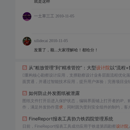
就是这样
一土草三工
2010-11-05
xilidecai
2010-11-05
发重了，额...大家理解哈！都给分！
从“粗放管理”到“精准管控”：大型
设计院
以“流程
重构核心勘察设计应用，支撑勘察设计业务层面流程优化
面贯通，并通过智能技术应用，提升用户体验；完善项目业
取模块，促进知识共享和协作，提供全面的数据洞察，并实
如何防止外发图纸被泄露
“先污染再治理”，建立企业级数据架构，盘点数据资产，细
系统开发落地；
图纸文件打开后进入保护状态，编辑界面铺上打开者的IP、
作，满足外发协作需
求
，同时因为受到安全组件的制约，客
纸文件带走的操作。云盒子作为一家专注于企业文档安全的
FineReport报表工具协力铁四院管理系统
户的实质需
求
，不断加大研发投入，更新和完善产品线，为
全、机密管得住”。
日前，FineReport报表工具成功应用于铁道第四勘察
设计院