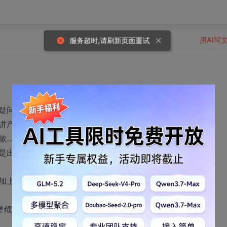
用AI写
服务超时,请刷新页面重试
疑问：
讲产品吗？是不是还要电话营销和搞公关啊？
... 甚至有严重的说，有时候要放下自己的自尊？
是出差，这个基本在省内，而售前就是全国有一个常
加上差补也差不多，最重要的是，设计院是正式员工
是绩效？