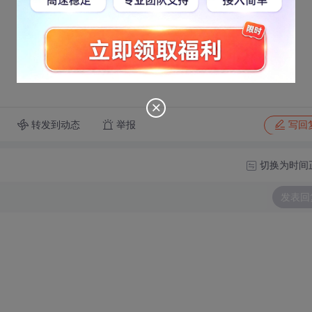
转发到动态
举报
写回
切换为时间
发表回