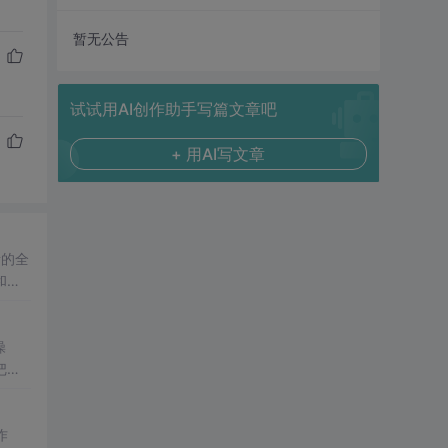
暂无公告
试试用AI创作助手写篇文章吧
+ 用AI写文章
素的全
和获
避免
导
应用
操
把图
决用
得
作