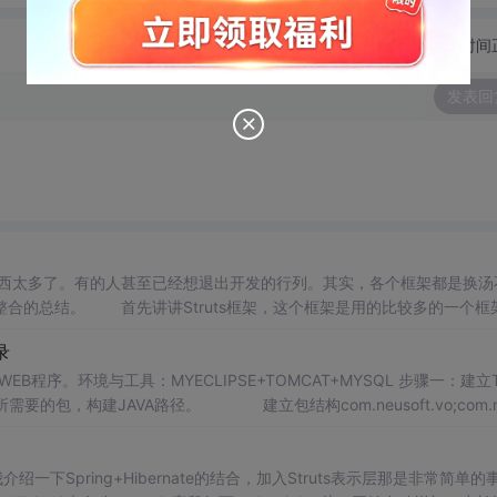
切换为时间
发表回
太多了。有的人甚至已经想退出开发的行列。其实，各个框架都是换汤
架进行框架整合的总结。 首先讲讲Struts框架，这个框架是用的比较多的一个框
S的表单（FORMBEAN），V视图：相当于
录
册WEB程序。环境与工具：MYECLIPSE+TOMCAT+MYSQL 步骤一：建立
框架所需要的包，构建JAVA路径。 建立包结构com.neusoft.vo;com.n
里我介绍一下Spring+Hibernate的结合，加入Struts表示层那是非常简单的