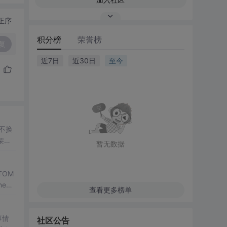
正序
积分榜
荣誉榜
复
近7日
近30日
至今
不换
架。
暂无数据
TOM
eus
查看更多榜单
事情
社区公告