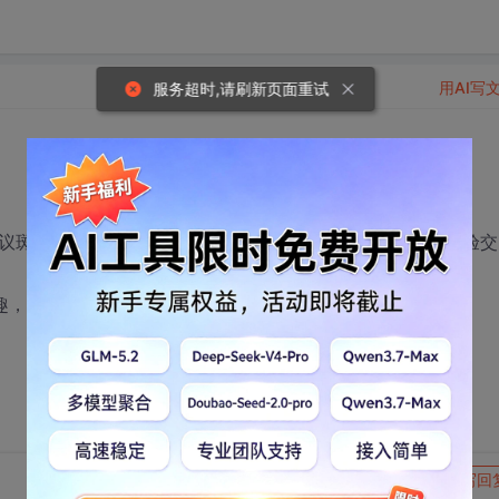
用AI写
服务超时,请刷新页面重试
建议斑竹能够开设MATLAB论坛以方便会员进行问题讨论和经验交
）感兴趣，也可以一起来交流。
转发到动态
举报
写回