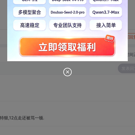
转发到动态
举报
享
写回
切换为时间
发表回
狠,12点走还被骂一顿.