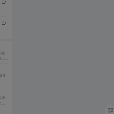
基础知
对工
M虽然
汉语
自我