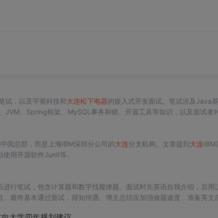
发笔试，以及宇视科技和
大连
松下电器
的嵌入式开发面试。笔试涉及Java
JVM、Spring框架、MySQL事务和锁、开源工具等知识，以及面试者
M中国总部，而是上海IBM深圳分公司的
大连
分支机构。文章提到
大连
IB
用开源软件Junit等。
后进行笔试，包含计算题和数字找规律题。面试时先英语自我介绍，后用
目。最终基本通过面试，得知待遇。博主总结应加强做题速度，准备英文
方向大学四年规划建议