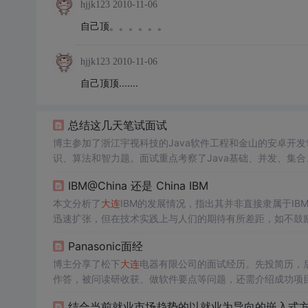
hjjk123
2010-11-06
自己顶。。。。。。
hjjk123
2010-11-06
自己顶顶.......
总结这几天笔试面试
博主参加了浙江宇视科技的Java软件工程和金山的安卓开
识、算法和智力题。面试重点考察了Java基础、并发、集合、
作时机的选择解释。
IBM@China 还是 China IBM
本文分析了
大连
IBM的发展情况，指出其并非直接隶属于IB
迅速扩张，但在技术实践上与人们的期待有所差距，如不鼓励使
Panasonic面经
博主分享了松下
大连
电器有限公司的面试经历。先投简历，
作答，被问读研收获、做软件要点等问题，还需介绍成功项
介绍和熟悉项目。
结合当前就业市场趋势的以就业为导向的嵌入式