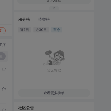
积分榜
荣誉榜
近7日
近30日
至今
复
正序
复
暂无数据
查看更多榜单
社区公告