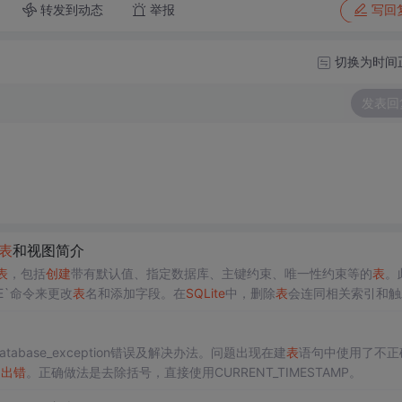
转发到动态
举报
写回
切换为时间
发表回
表
和视图简介
表
，包括
创建
带有默认值、指定数据库、主键约束、唯一性约束等的
表
。
LE`命令来更改
表
名和添加字段。在
SQLite
中，删除
表
会连同相关索引和触
表
和视图时的作用，确保在已有同名对象时不会
出错
。
tabase_exception错误及解决办法。问题出现在建
表
语句中使用了不正
句
出错
。正确做法是去除括号，直接使用CURRENT_TIMESTAMP。