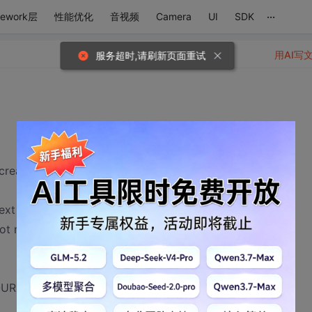
...
mework层
性能优化
音视频
Camera
UI
SDK
用AI写
reate table diary " +
ext not null, " +
t null, " +
URSE = "create table course " +