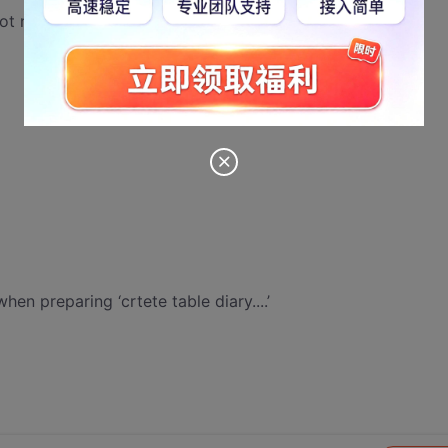
t null, index text not null, place text not null);";
en preparing ‘crtete table diary....’