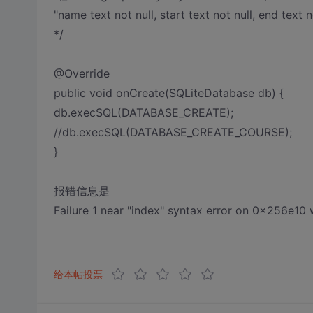
"name text not null, start text not null, end text no
*/
@Override
public void onCreate(SQLiteDatabase db) {
db.execSQL(DATABASE_CREATE);
//db.execSQL(DATABASE_CREATE_COURSE);
}
报错信息是
Failure 1 near "index" syntax error on 0x256e10 wh
给本帖投票