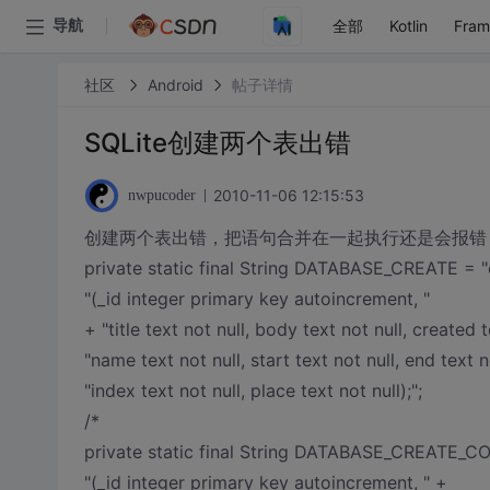
全部
Kotlin
Fra
导航
社区
Android
帖子详情
SQLite创建两个表出错
2010-11-06 12:15:53
nwpucoder
创建两个表出错，把语句合并在一起执行还是会报错
private static final String DATABASE_CREATE = "c
"(_id integer primary key autoincrement, "
+ "title text not null, body text not null, created t
"name text not null, start text not null, end text no
"index text not null, place text not null);";
/*
private static final String DATABASE_CREATE_CO
"(_id integer primary key autoincrement, " +