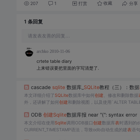
207
1
打赏
分享
收藏
1 条
回复
请发表友善的回复…
archko
2010-11-06
crtete table diary
上来错误要把里面的字写清楚了.
cascade
sqlite
数据库_
SQLite
教程（三）：数据
本文详细介绍了
SQLite
数据库中如何
创建
、修改和删除数据
外，还讲解了如何
创建
和删除视图，以及使用`ALTER TAB
一起移除。最后，文章提到了`IF NOT EXISTS`从句在
创建
ODB
创建
Sqlite
数据库报 near "(": syntax error
本文介绍在使用
Sqlite
调用ODB接口
创建
数据库
表
时遇到的da
CURRENT_TIMESTAMP语法，导致odb自动生成的建
表
语