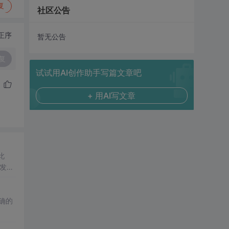
复
社区公告
正序
暂无公告
复
试试用AI创作助手写篇文章吧
+ 用AI写文章
此
发器
确的