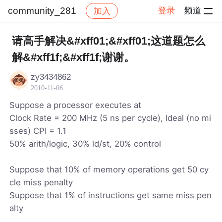
community_281
登录
频道
加入
帖子详情
社区
community_281
请高手解决&#xff01;&#xff01;这道题怎么
解&#xff1f;&#xff1f;谢谢。
zy3434862
2010-11-06
Suppose a processor executes at
Clock Rate = 200 MHz (5 ns per cycle), Ideal (no mi
sses) CPI = 1.1
50% arith/logic, 30% ld/st, 20% control
Suppose that 10% of memory operations get 50 cy
cle miss penalty
Suppose that 1% of instructions get same miss pen
alty