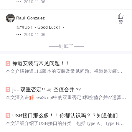
2010-11-06
Raul_Gonzalez
赞
友情Up！~ Good Luck！~
2010-11-06
——到底了——
禅道安装与常见问题！！
本文介绍禅道11.6版本的安装及常见问题。禅道是功能完
备的项目管理软件，覆盖项目管理核心流程。文中给出搭
建环境所需文件下载地址、安装步骤、启动访问方法及相
js - 双重否定!! 与 空值合并 ??
关密码。还列举安装时80端口被占用、数据库密码不正确
等问题及
解
决
办法。
本文深入讲
解
JavaScript中的双重否定!!和空值合并??运算
符，涵盖其原理、差异、实际应用及组合使用技巧。重点
分析了两者在布尔转换与默认值处理中的不同作用，帮助
USB接口那么多！！你都认识吗？？知道他们的区别吗？？
开发者写出更安全、简洁的代码。
本文详细介绍了USB接口的分类，包括Type-A、Type-B和
Type-C，以及它们的不同标准和尺寸。重点讲述了Type-C