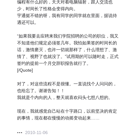
编程有什么好的，天天对着电脑辐射，跟人交流也
少，时间长了性格会变得内向。
宇通挺不错的呀，我有同学的同学就在里面，据说待
遇还可以。
“如果我要去应聘来我们学院招聘的公司的职位，我又
不知道他们规定必须签几年。我怕如果签的时间长的
话，激情磨灭，也许一切就那样了，什么理想了、激
情了、视野了也就没了。”试用期的可以随时走，正式
签约的提前一个月交辞职报告就行了。
[/Quote]
对了，对这些流程不是很懂。一直说找个人问问的，
也给忘了。谢谢告知！！
我就是个内向的人，整天就喜欢闷头七想八想的。
现在，我就感觉自己站在十字路口，以前坚决的肯定
的事情，现在都在慢慢的动摇变动起来……
2010-11-06