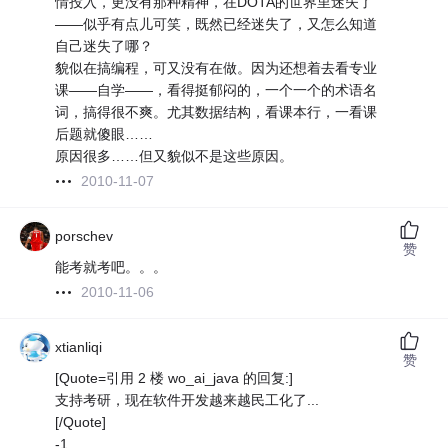
情投入，更没有那种精神，在DOTA的世界里迷失了
——似乎有点儿可笑，既然已经迷失了，又怎么知道
自己迷失了哪？
貌似在搞编程，可又没有在做。因为还想着去看专业
课——自学——，看得挺郁闷的，一个一个的术语名
词，搞得很不爽。尤其数据结构，看课本行，一看课
后题就傻眼……
原因很多……但又貌似不是这些原因。
2010-11-07
porschev
赞
能考就考吧。。。
2010-11-06
xtianliqi
赞
[Quote=引用 2 楼 wo_ai_java 的回复:]
支持考研，现在软件开发越来越民工化了...
[/Quote]
-1