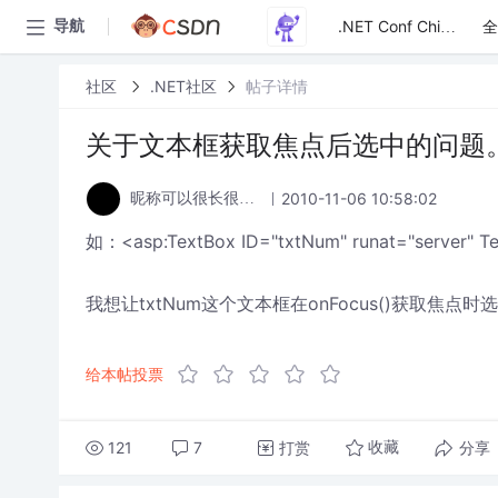
全
导航
.NET Conf China
社区
.NET社区
帖子详情
关于文本框获取焦点后选中的问题
2010-11-06 10:58:02
昵称可以很长很长很长
如：<asp:TextBox ID="txtNum" runat="server" T
我想让txtNum这个文本框在onFocus()获取焦点时选中
给本帖投票
121
7
打赏
分享
收藏