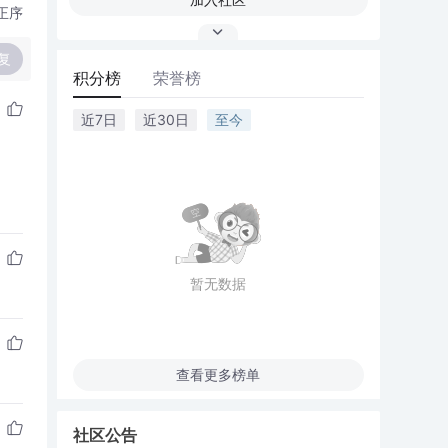
正序
复
积分榜
荣誉榜
近7日
近30日
至今
暂无数据
查看更多榜单
社区公告