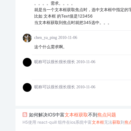
。。。。需求。。。。
就是当一个文本框获取焦点时，选中文本框中指定的
比如 文本框 的Text值是123456
当文本框获取到焦点时就把345选中。。。
chen_ya_ping
2010-11-06
这个什么需求啊。
昵称可以很长很长很长
2010-11-06
昵称可以很长很长很长
2010-11-06
如何解决IOS中富
文本框
获取
不到
焦点
问题
H5使用 react-quill 组件在ios系统中富
文本框
无法
获取
到
焦