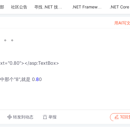
部
社区公告
.NET Core
寻找 .NET 技术达人
.NET Framework
用AI写
。。。
ext="0.80"></asp:TextBox>
那个"8",就是 0.
8
0
转发到动态
举报
写回