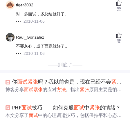
tiger3002
赞
对，多面试，多总结就好了。
2010-11-06
Raul_Gonzalez
赞
不要灰心，成了面霸就好了..
2010-11-06
——到底了——
你
面试
紧张
吗？我以前也是，现在已经不会
紧张
了
博客分享
面试
紧张
的应对
方法
。指出
紧张
原因主要是怕失
机会和丢脸，介绍独特
面试
风格，即多与
面试
官探讨、反
问。还给出技巧，如不会可猜测、不清楚要确认。建议多
PHP
面试
技巧——如何克服
面试
中
紧张
的情绪？
做模拟
面试
，强调
面试
失败
要复盘，避免陷入
紧张
失败
的
死循环。
本文分享了
面试
中的心理调适技巧，包括保持平和心态、
注重过程而非结果、正确看待
面试
官及充分准备等，帮助
求职
者克服
紧张
，提升
面试
表现。