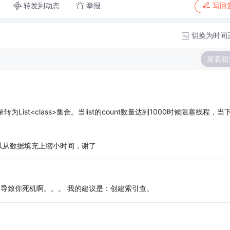
转发到动态
举报
写回
切换为时间
发表回
为List<class>集合。当list的count数量达到1000时候阻塞线程，当
以从数据填充上缩小时间，谢了
 也不导致你死机啊。。。 我的建议是：创建索引查。