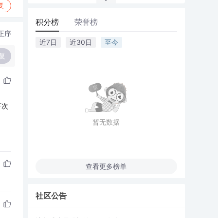
复
积分榜
荣誉榜
正序
近7日
近30日
至今
复
下次
暂无数据
查看更多榜单
社区公告