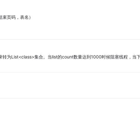
，结束页码，表名）
为List<class>集合。当list的count数量达到1000时候阻塞线程，当