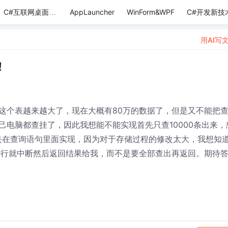
AppLauncher
WinForm&WPF
C#开发新技
C#互联网桌面应用
用AI写
！
这个表越来越大了，现在大概有80万的数据了，但是又不能把
电脑都查挂了，因此我想能不能实现首先只查10000条出来，
*去在查询语句里面实现，因为对于存储过程的修改太大，我想知
多少行就中断然后返回结果给我，而不是要全部查出再返回。期待