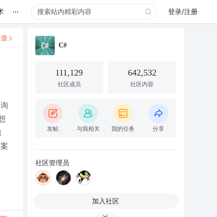
...
术
登录/注册
文章
C#
111,129
642,532
社区成员
社区内容
查询
想
发帖
与我相关
我的任务
分享
道
答案
社区管理员
加入社区