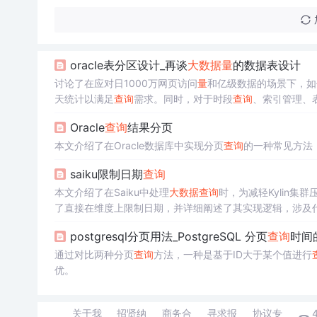
oracle表分区设计_再谈
大数据
量
的数据表设计
讨论了在应对日1000万网页访问
量
和亿级数据的场景下，如
天统计以满足
查询
需求。同时，对于时段
查询
、索引管理、
Oracle
查询
结果分页
本文介绍了在Oracle数据库中实现分页
查询
的一种常见方法
saiku限制日期
查询
本文介绍了在Saiku中处理
大数据
查询
时，为减轻Kylin集
了直接在维度上限制日期，并详细阐述了其实现逻辑，涉及
postgresql分页用法_PostgreSQL 分页
查询
时间
通过对比两种分页
查询
方法，一种是基于ID大于某个值进行
优。
关于我
招贤纳
商务合
寻求报
协议专