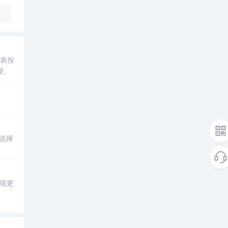
间表按
理。
。
选择
现更