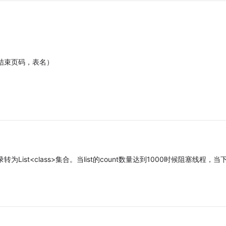
，结束页码，表名）
为List<class>集合。当list的count数量达到1000时候阻塞线程，当