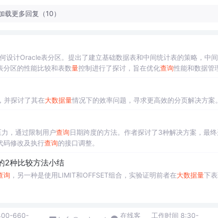
加载更多回复（10）
何设计Oracle表分区。提出了建立基础数据表和中间统计表的策略，中
表分区的性能比较和表数
量
控制进行了探讨，旨在优化
查询
性能和数据管
，并探讨了其在
大数据
量
情况下的效率问题，寻求更高效的分页解决方案
群压力，通过限制用户
查询
日期跨度的方法。作者探讨了3种解决方案，最终
代码修改及执行
查询
的接口调整。
的2种比较方法小结
查询
，另一种是使用LIMIT和OFFSET组合，实验证明前者在
大数据
量
下表
400-660-
在线客
工作时间 8:30-