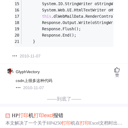
        System.IO.StringWriter oStringWriter 
        System.Web.UI.HtmlTextWriter oHtmlTex
this
.dlWebMailData.RenderControl(oHtm
        Response.Output.Write(oStringWriter.T
        Response.Flush();
        Response.End();
    }
2010-11-07
GlyphVectory
赞
csdn上很多这种代码
2010-11-07
——到底了——
HP
打印
机
打印
excl
报错
本文解决了一个关于HP4250
打印
机在
打印
Excel文档时出现