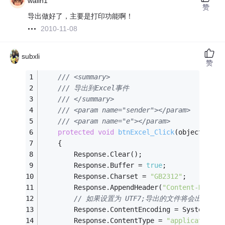
walin1
赞
导出做好了，主要是打印功能啊！
2010-11-08
subxli
赞
/// <summary>
/// 导出到Excel事件
/// </summary>
/// <param name="sender"></param>
/// <param name="e"></param>
protected
void
btnExcel_Click
(object send
    {
        Response.Clear();
        Response.Buffer = 
true
;
        Response.Charset = 
"GB2312"
;
        Response.AppendHeader(
"Content-Dispos
// 如果设置为 UTF7;导出的文件将会出现乱
        Response.ContentEncoding = System.Tex
        Response.ContentType = 
"application/m