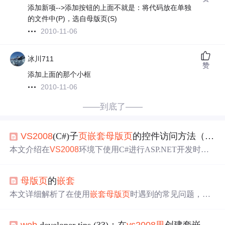
添加新项-->添加按钮的上面不就是：将代码放在单独
的文件中(P)，选自母版页(S)
2010-11-06
冰川711
赞
添加上面的那个小框
2010-11-06
——到底了——
VS
2008
(C#)子
页
嵌套
母版
页
的控件访问方法（一）
本文介绍在
VS
2008
环境下使用C#进行ASP.NET开发时，
子
页
面如何通过按钮点击事件访问并修改一层
嵌套
母版
页
中的Label控件文本内容。
母版
页
的
嵌套
本文详细解析了在使用
嵌套
母版
页
时遇到的常见问题，特
别是如何正确地在
嵌套
母版
页
中添加内容
页
。通过案例分
析，作者指出将
嵌套
母版
页
的模式直接套用第一个
母版
页
web
developer tips (33)：在
vs
2008
里
创建套嵌
母版