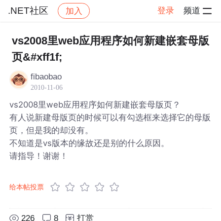
.NET社区
登录
频道
加入
帖子详情
社区
.NET社区
vs2008里web应用程序如何新建嵌套母版
页&#xff1f;
fibaobao
2010-11-06
vs2008里web应用程序如何新建嵌套母版页？
有人说新建母版页的时候可以有勾选框来选择它的母版
页，但是我的却没有。
不知道是vs版本的缘故还是别的什么原因。
请指导！谢谢！
给本帖投票
226
8
打赏