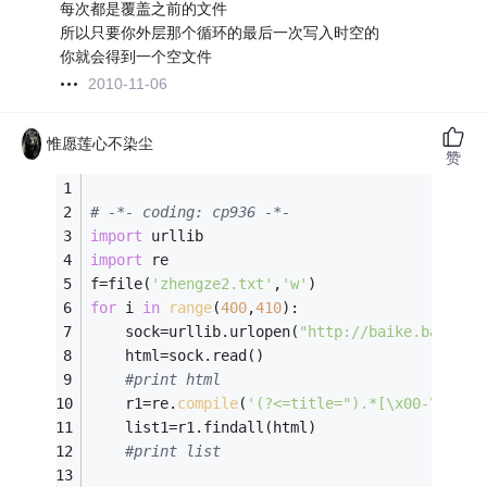
每次都是覆盖之前的文件
所以只要你外层那个循环的最后一次写入时空的
你就会得到一个空文件
2010-11-06
惟愿莲心不染尘
赞
# -*- coding: cp936 -*-
import
 urllib
import
 re
f=file(
'zhengze2.txt'
,
'w'
)
for
 i 
in
range
(
400
,
410
):
    sock=urllib.urlopen(
"http://baike.baidu.c
    html=sock.read()
#print html
    r1=re.
compile
(
'(?<=title=").*[\x00-\xff](
    list1=r1.findall(html)
#print list