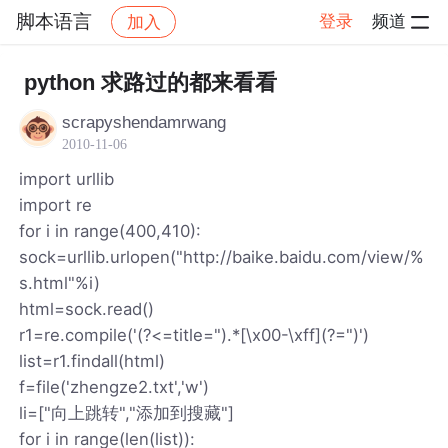
脚本语言
登录
频道
加入
帖子详情
社区
脚本语言
python 求路过的都来看看
scrapyshendamrwang
2010-11-06
import urllib
import re
for i in range(400,410):
sock=urllib.urlopen("http://baike.baidu.com/view/%
s.html"%i)
html=sock.read()
r1=re.compile('(?<=title=").*[\x00-\xff](?=")')
list=r1.findall(html)
f=file('zhengze2.txt','w')
li=["向上跳转","添加到搜藏"]
for i in range(len(list)):