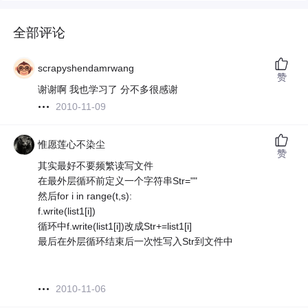
全部评论
scrapyshendamrwang
赞
谢谢啊 我也学习了 分不多很感谢
2010-11-09
惟愿莲心不染尘
赞
其实最好不要频繁读写文件
在最外层循环前定义一个字符串Str=""
然后for i in range(t,s):
f.write(list1[i])
循环中f.write(list1[i])改成Str+=list1[i]
最后在外层循环结束后一次性写入Str到文件中
2010-11-06