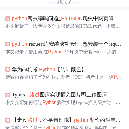
——到底了——
python
爬虫编码问题_
PYTHON
爬虫中网页编码问题,
本文解析了一段包含多个招聘信息的HTML代码，提取了
所有职位的信息并将其转换为易于处理的文本格式。通过
对HTML的解析，展示了如何使用BeautifulSoup库来抓取和
python
request库安装成功验证_想安装一个request库，按照网上的方法一直没成功，
整理职位名称、类别、需
求
人数、工作地点及发布时间等
关键数据。
本文记录了使用pip在
Python
2.7环境中安装requests库的过
程，并列出了安装后的库列表，包括requests及其依赖项如
chardet、certifi等。
华为od机考
Python
【统计颜色】
博客内容介绍了华为在线开发者（OD）机考中的一道
Pyth
on
编程题，要
求
统计在给定时间窗口内
路过
的车辆颜色种
类数。题目提供输入描述、样例输入输出，并强调在限制
Typora+
路过
图床实现插入图片即上传图床
时间内
求
最多颜色数。
本文介绍如何通过
Python
插件实现Typora插入图片时自动
上传至
路过
图床，支持免费无限空间存储，详细步骤包括
环境搭建、插件安装与配置，适用于Windows系统下的高
【走过
路过
，不要错过哦】
python
制作的浪漫烟花，非常烂漫
效图文写作场景。
该博客介绍了基于
Python
制作的烟花绽放动画程序。设置