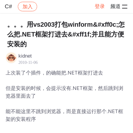
C#
登录
频道
加入
帖子详情
社区
C#
。。。用vs2003打包winform&#xff0c;怎
么把.NET框架打进去&#xff1f;并且能方便
安装的
kidnet
2010-11-06
上次装了个插件，的确能把.NET框架打进去
但是安装的时候，会提示没有.NET框架，然后跳到浏
览器里面去了
能不能这里不跳到浏览器，而是直接运行那个.NET框
架的安装程序