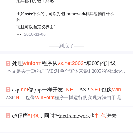
用其他的打包工具吧
比如nsis什么的，可以打包framework和其他插件什么
的
而且可以自定义界面`
2010-11-06
——到底了——
处理
winform
程序从
vs
.net
2003
到2005的升级
本文是关于C#的,非VB;对单个窗体来说1.2005的Windows
窗体设计器生成的代码都放在*.Designer.cs里;2.
2003
是一个
文件*.cs从
2003
升级到2005的文件结构和
2003
代码结构相
asp
.net
像php一样开发,
.NET
_ASP
.NET
也像
WinForm
同,只有1个文件,而升级过程中出现的问题主要是下面的错
误,比如this.btnTestLogin.DialogResult = DialogResult.OK(设
ASP
.NET
也像
WinForm
程序一样运行的实现方法由于现在
计器无法处理第
会使用
WinForm
的人是越来越少了，可能有时候做点小东
西就只好用ASP
.NET
去完成了(喜欢控制台的朋友请不要顶
c#程序
打包
，同时把netframework也
打包
进去
针)，如果是这样，悲剧就发生了：一个小工具(或者小的
演示项目)，发给朋友去用，总不至于让人家也装个IIS或者
VS
20XX吧？如果没有这二样，这种小工具还真不
方便
运
打包
,把netframework也
打包
进去，生成
安装
文件。