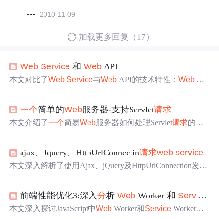
2010-11-09
加载更多回复（17）
Web
Service
和
Web
API
本文对比了
Web
Service
与
Web
API的技术特性：
Web
Ser
vice
基于SOAP/WSDL，强调强契约、XML通信，跨平台
但笨重；
Web
API基于RESTful HTTP/JSON，具备天然跨
一个
简单的
Web
服务器-支持Servlet
请求
语言跨平台能力，轻量高效，成为现代应用主流。重点涵
盖调用方式、协议差异及实际开发适用场景。
本文介绍了
一个
简易
Web
服务器如何处理Servlet
请求
的过
程，包括判断
请求
类型、加载Servlet、调用
service
()方法等
关键步骤。
ajax、Jquery、HttpUrlConnectin
请求
web
service
本文深入解析了使用Ajax、jQuery及HttpUrlConnection发起
Web
service
请求
的方法，涵盖了从前端数据准备到后端响
应处理的全过程，特别关注了跨域
问题
的解决策略。
前端性能优化3:深入
分
析
Web
Worker 和
Service
Wo
本文深入探讨JavaScript中
Web
Worker和
Service
Worker的
底层机制，包括执行时机、性能影响、可传递数据类型及