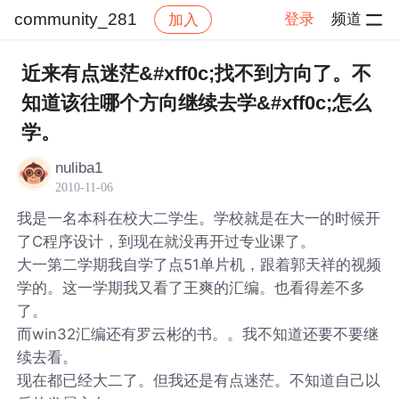
community_281
登录
频道
加入
帖子详情
社区
community_281
近来有点迷茫&#xff0c;找不到方向了。不
知道该往哪个方向继续去学&#xff0c;怎么
学。
nuliba1
2010-11-06
我是一名本科在校大二学生。学校就是在大一的时候开
了C程序设计，到现在就没再开过专业课了。
大一第二学期我自学了点51单片机，跟着郭天祥的视频
学的。这一学期我又看了王爽的汇编。也看得差不多
了。
而win32汇编还有罗云彬的书。。我不知道还要不要继
续去看。
现在都已经大二了。但我还是有点迷茫。不知道自己以