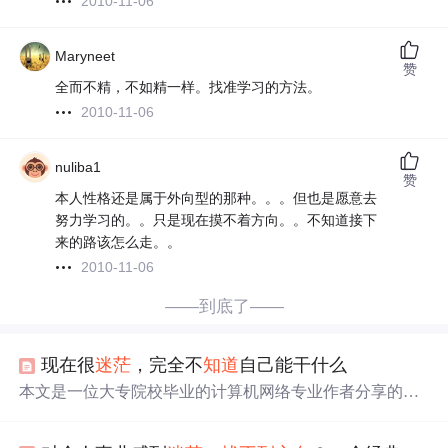
2010-11-06
Maryneet
赞
全而不精，不如精一样。找准学习的方法。
2010-11-06
nuliba1
赞
本人性格还是属于外向型的那种。。。但也是愿意去
努力学习的。。只是现在摸不着方向。。不知道接下
来的路该怎么走。。
2010-11-06
——到底了——
现在很
迷茫
，完全不
知道
自己能干什么
本文是一位大专院校毕业的计算机网络专业作者分享的个
人经历与建议，讲述了如何从
迷茫
中
找
到
方向
，包括转移
注意力、提高执行力和起点的方法。